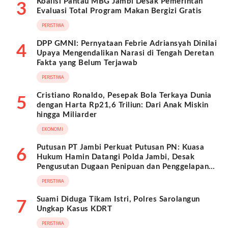
Koalisi Pantau MBG Jambi Desak Pemerintah
3
Evaluasi Total Program Makan Bergizi Gratis
PERISTIWA
DPP GMNI: Pernyataan Febrie Adriansyah Dinilai
4
Upaya Mengendalikan Narasi di Tengah Deretan
Fakta yang Belum Terjawab
PERISTIWA
Cristiano Ronaldo, Pesepak Bola Terkaya Dunia
5
dengan Harta Rp21,6 Triliun: Dari Anak Miskin
hingga Miliarder
EKONOMI
Putusan PT Jambi Perkuat Putusan PN: Kuasa
6
Hukum Hamin Datangi Polda Jambi, Desak
Pengusutan Dugaan Penipuan dan Penggelapan
BPKB
PERISTIWA
Suami Diduga Tikam Istri, Polres Sarolangun
7
Ungkap Kasus KDRT
PERISTIWA