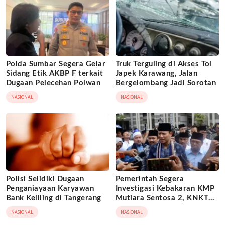
Polda Sumbar Segera Gelar
Truk Terguling di Akses Tol
Sidang Etik AKBP F terkait
Japek Karawang, Jalan
Dugaan Pelecehan Polwan
Bergelombang Jadi Sorotan
NASIONAL
NASIONAL
Polisi Selidiki Dugaan
Pemerintah Segera
Penganiayaan Karyawan
Investigasi Kebakaran KMP
Bank Keliling di Tangerang
Mutiara Sentosa 2, KNKT
Turun Tangan
NASIONAL
NASIONAL