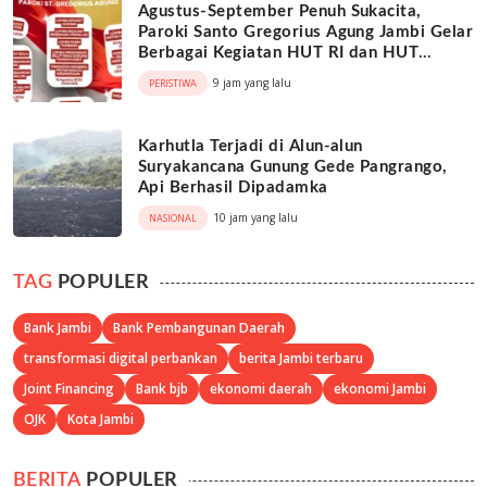
Agustus-September Penuh Sukacita,
Paroki Santo Gregorius Agung Jambi Gelar
Berbagai Kegiatan HUT RI dan HUT
Paroki
9 jam yang lalu
PERISTIWA
Karhutla Terjadi di Alun-alun
Suryakancana Gunung Gede Pangrango,
Api Berhasil Dipadamka
10 jam yang lalu
NASIONAL
TAG
POPULER
Bank Jambi
Bank Pembangunan Daerah
transformasi digital perbankan
berita Jambi terbaru
Joint Financing
Bank bjb
ekonomi daerah
ekonomi Jambi
OJK
Kota Jambi
BERITA
POPULER