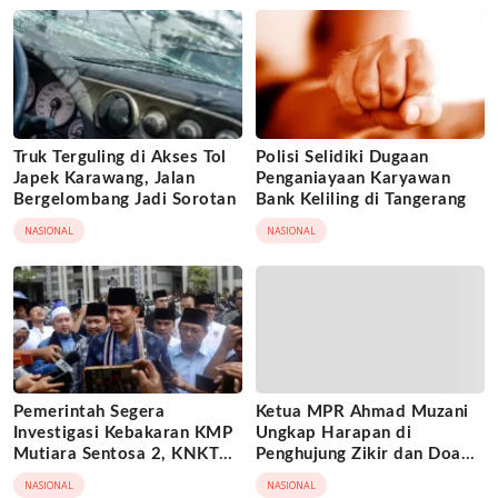
Truk Terguling di Akses Tol
Polisi Selidiki Dugaan
Japek Karawang, Jalan
Penganiayaan Karyawan
Bergelombang Jadi Sorotan
Bank Keliling di Tangerang
NASIONAL
NASIONAL
Pemerintah Segera
Ketua MPR Ahmad Muzani
Investigasi Kebakaran KMP
Ungkap Harapan di
Mutiara Sentosa 2, KNKT
Penghujung Zikir dan Doa
Turun Tangan
Kebangsaan
NASIONAL
NASIONAL