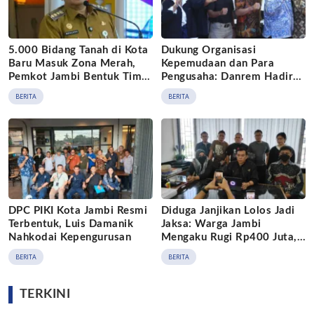
5.000 Bidang Tanah di Kota
Dukung Organisasi
Baru Masuk Zona Merah,
Kepemudaan dan Para
Pemkot Jambi Bentuk Tim
Pengusaha: Danrem Hadir
Khusus
Dalam Debat Perdana Calon
BERITA
BERITA
Ketum BPP HIPMI 2026 –
2029 di Jambi
DPC PIKI Kota Jambi Resmi
Diduga Janjikan Lolos Jadi
Terbentuk, Luis Damanik
Jaksa: Warga Jambi
Nahkodai Kepengurusan
Mengaku Rugi Rp400 Juta,
Nama Gubernur Terseret
BERITA
BERITA
TERKINI