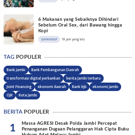
6 Makanan yang Sebaiknya Dihindari
Sebelum Oral Sex, dari Bawang hingga
Kopi
18 jam yang lalu
GAYAHIDUP
TAG
POPULER
Bank Jambi
Bank Pembangunan Daerah
transformasi digital perbankan
berita Jambi terbaru
Joint Financing
ekonomi daerah
Bank bjb
ekonomi Jambi
OJK
Kota Jambi
BERITA
POPULER
Massa AGRESI Desak Polda Jambi Percepat
1
Penanganan Dugaan Pelanggaran Hak Cipta Buku
Hukum Adat Melayu Jambi