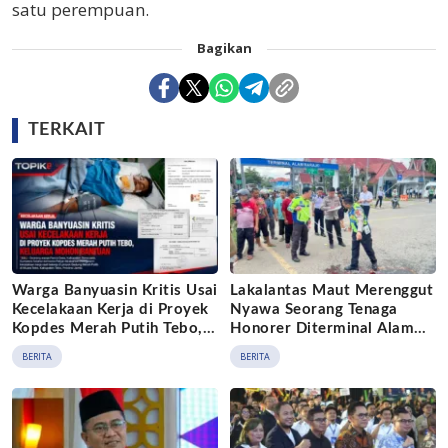
satu perempuan.
Bagikan
TERKAIT
Warga Banyuasin Kritis Usai
Lakalantas Maut Merenggut
Kecelakaan Kerja di Proyek
Nyawa Seorang Tenaga
Kopdes Merah Putih Tebo,
Honorer Diterminal Alam
Keluarga Mohon Bantuan
Barajo Jambi, Pelaku
BERITA
BERITA
Diamankan Polisi