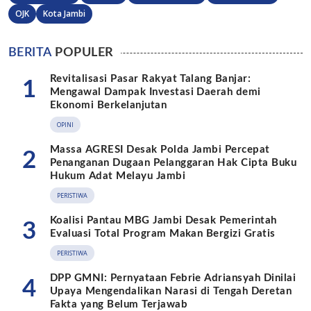
OJK
Kota Jambi
BERITA
POPULER
Revitalisasi Pasar Rakyat Talang Banjar:
1
Mengawal Dampak Investasi Daerah demi
Ekonomi Berkelanjutan
OPINI
Massa AGRESI Desak Polda Jambi Percepat
2
Penanganan Dugaan Pelanggaran Hak Cipta Buku
Hukum Adat Melayu Jambi
PERISTIWA
Koalisi Pantau MBG Jambi Desak Pemerintah
3
Evaluasi Total Program Makan Bergizi Gratis
PERISTIWA
DPP GMNI: Pernyataan Febrie Adriansyah Dinilai
4
Upaya Mengendalikan Narasi di Tengah Deretan
Fakta yang Belum Terjawab