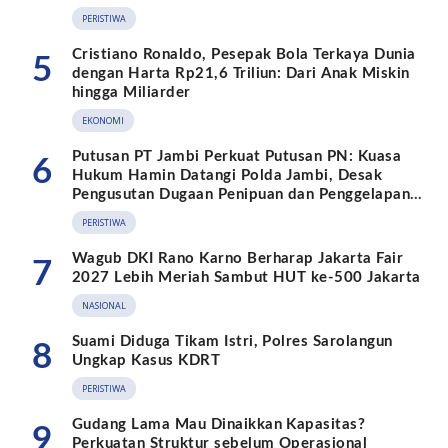
PERISTIWA
Cristiano Ronaldo, Pesepak Bola Terkaya Dunia
5
dengan Harta Rp21,6 Triliun: Dari Anak Miskin
hingga Miliarder
EKONOMI
Putusan PT Jambi Perkuat Putusan PN: Kuasa
6
Hukum Hamin Datangi Polda Jambi, Desak
Pengusutan Dugaan Penipuan dan Penggelapan
BPKB
PERISTIWA
Wagub DKI Rano Karno Berharap Jakarta Fair
7
2027 Lebih Meriah Sambut HUT ke-500 Jakarta
NASIONAL
Suami Diduga Tikam Istri, Polres Sarolangun
8
Ungkap Kasus KDRT
PERISTIWA
Gudang Lama Mau Dinaikkan Kapasitas?
9
Perkuatan Struktur sebelum Operasional