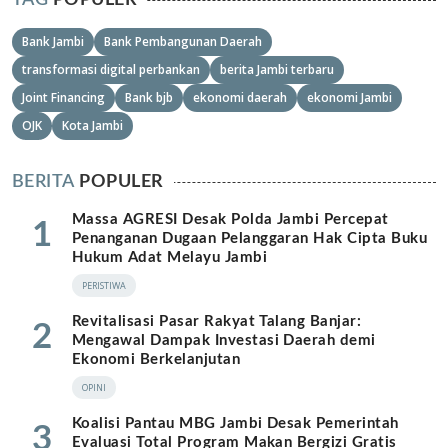
TAG
POPULER
Bank Jambi
Bank Pembangunan Daerah
transformasi digital perbankan
berita Jambi terbaru
Joint Financing
Bank bjb
ekonomi daerah
ekonomi Jambi
OJK
Kota Jambi
BERITA
POPULER
Massa AGRESI Desak Polda Jambi Percepat
1
Penanganan Dugaan Pelanggaran Hak Cipta Buku
Hukum Adat Melayu Jambi
PERISTIWA
Revitalisasi Pasar Rakyat Talang Banjar:
2
Mengawal Dampak Investasi Daerah demi
Ekonomi Berkelanjutan
OPINI
Koalisi Pantau MBG Jambi Desak Pemerintah
3
Evaluasi Total Program Makan Bergizi Gratis