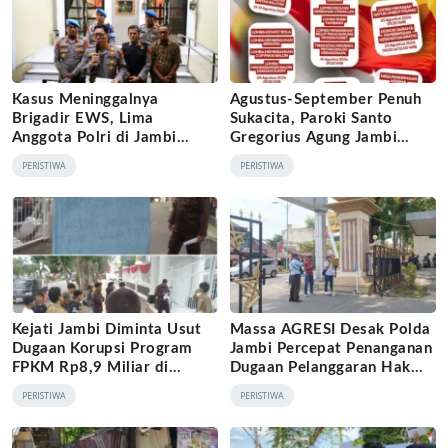
Kasus Meninggalnya
Agustus-September Penuh
Brigadir EWS, Lima
Sukacita, Paroki Santo
Anggota Polri di Jambi
Gregorius Agung Jambi
Dijatuhi Sanksi PTDH
Gelar Berbagai Kegiatan
PERISTIWA
PERISTIWA
HUT RI dan HUT Paroki
Kejati Jambi Diminta Usut
Massa AGRESI Desak Polda
Dugaan Korupsi Program
Jambi Percepat Penanganan
FPKM Rp8,9 Miliar di
Dugaan Pelanggaran Hak
Tanjab Barat
Cipta Buku Hukum Adat
PERISTIWA
PERISTIWA
Melayu Jambi