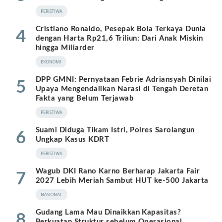
PERISTIWA
Cristiano Ronaldo, Pesepak Bola Terkaya Dunia
4
dengan Harta Rp21,6 Triliun: Dari Anak Miskin
hingga Miliarder
EKONOMI
DPP GMNI: Pernyataan Febrie Adriansyah Dinilai
5
Upaya Mengendalikan Narasi di Tengah Deretan
Fakta yang Belum Terjawab
PERISTIWA
Suami Diduga Tikam Istri, Polres Sarolangun
6
Ungkap Kasus KDRT
PERISTIWA
Wagub DKI Rano Karno Berharap Jakarta Fair
7
2027 Lebih Meriah Sambut HUT ke-500 Jakarta
NASIONAL
Gudang Lama Mau Dinaikkan Kapasitas?
8
Perkuatan Struktur sebelum Operasional