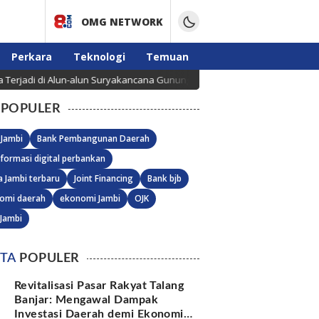
OMG NETWORK
Perkara
Teknologi
Temuan
 di Alun-alun Suryakancana Gunung Gede Pangrango, Api Berhasil Dipad
POPULER
 Jambi
Bank Pembangunan Daerah
formasi digital perbankan
a Jambi terbaru
Joint Financing
Bank bjb
omi daerah
ekonomi Jambi
OJK
 Jambi
ITA
POPULER
Revitalisasi Pasar Rakyat Talang
Banjar: Mengawal Dampak
Investasi Daerah demi Ekonomi