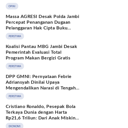
Berkelanjutan
OPINI
Massa AGRESI Desak Polda Jambi
Percepat Penanganan Dugaan
Pelanggaran Hak Cipta Buku
Hukum Adat Melayu Jambi
PERISTIWA
Koalisi Pantau MBG Jambi Desak
Pemerintah Evaluasi Total
Program Makan Bergizi Gratis
PERISTIWA
DPP GMNI: Pernyataan Febrie
Adriansyah Dinilai Upaya
Mengendalikan Narasi di Tengah
Deretan Fakta yang Belum
PERISTIWA
Terjawab
Cristiano Ronaldo, Pesepak Bola
Terkaya Dunia dengan Harta
Rp21,6 Triliun: Dari Anak Miskin
hingga Miliarder
EKONOMI