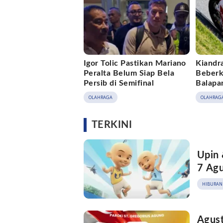
Igor Tolic Pastikan Mariano
Kiandr
Peralta Belum Siap Bela
Beberk
Persib di Semifinal
Balapan
OLAHRAGA
OLAHRAG
TERKINI
Upin 
7 Agu
HIBURAN
Agust