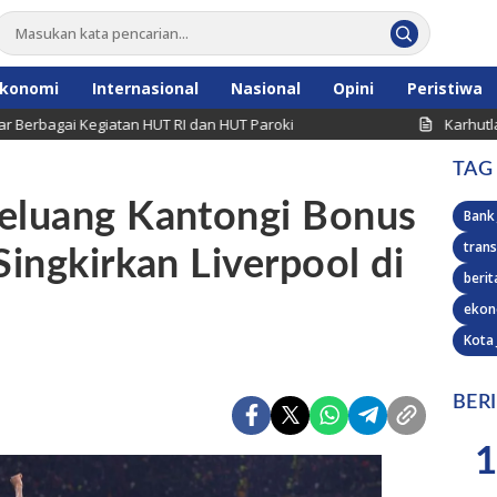
konomi
Internasional
Nasional
Opini
Peristiwa
ai Kegiatan HUT RI dan HUT Paroki
Karhutla Terjadi
TAG
peluang Kantongi Bonus
Bank
trans
Singkirkan Liverpool di
berit
ekon
Kota
BER
1