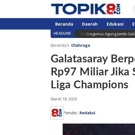
Beranda
Daerah
Edukasi
E
HEADLINE
ember Penuh Sukacita, Paroki Santo Gregorius Agung Jambi Gelar Berbag
Beranda
Olahraga
Galatasaray Ber
Rp97 Miliar Jika 
Liga Champions
Maret 18, 2026
Penulis :
Redaksi