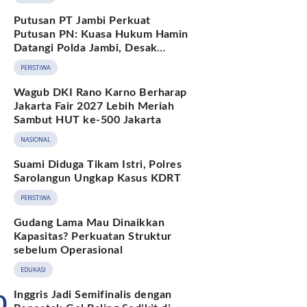
Putusan PT Jambi Perkuat
Putusan PN: Kuasa Hukum Hamin
Datangi Polda Jambi, Desak
Pengusutan Dugaan Penipuan dan
PERISTIWA
Penggelapan BPKB
Wagub DKI Rano Karno Berharap
Jakarta Fair 2027 Lebih Meriah
Sambut HUT ke-500 Jakarta
NASIONAL
Suami Diduga Tikam Istri, Polres
Sarolangun Ungkap Kasus KDRT
PERISTIWA
Gudang Lama Mau Dinaikkan
Kapasitas? Perkuatan Struktur
sebelum Operasional
EDUKASI
Inggris Jadi Semifinalis dengan
0