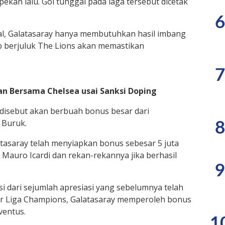
pekan lalu. Gol tunggal pada laga tersebut dicetak
6
al, Galatasaray hanya membutuhkan hasil imbang
lub berjuluk The Lions akan memastikan
7
n Bersama Chelsea usai Sanksi Doping
l disebut akan berbuah bonus besar dari
 Buruk.
8
atasaray telah menyiapkan bonus sebesar 5 juta
k Mauro Icardi dan rekan-rekannya jika berhasil
9
 dari sejumlah apresiasi yang sebelumnya telah
sar Liga Champions, Galatasaray memperoleh bonus
ventus.
1