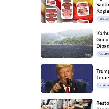
Santo
Kegi
PERISTIW
Karhu
Gunun
Dipa
NASIONA
Trump
Terbe
INTERNA
Resto