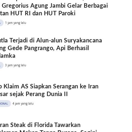
 Gregorius Agung Jambi Gelar Berbagai
atan HUT RI dan HUT Paroki
1 jam yang lalu
A
tla Terjadi di Alun-alun Suryakancana
g Gede Pangrango, Api Berhasil
damka
3 jam yang lalu
L
 Klaim AS Siapkan Serangan ke Iran
sar sejak Perang Dunia II
4 jam yang lalu
SIONAL
ran Steak di Florida Tawarkan