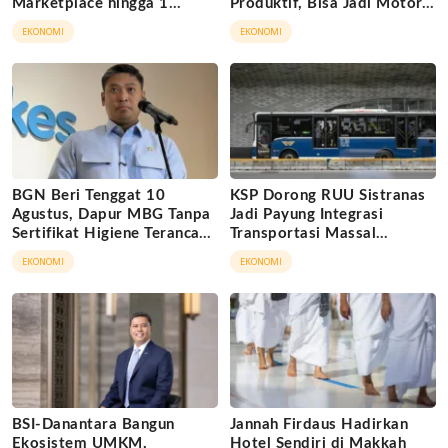
Marketplace hingga 1
Produktif, Bisa Jadi Motor
November 2026
Ekonomi Daerah
EKONOMI
EKONOMI
BGN Beri Tenggat 10
KSP Dorong RUU Sistranas
Agustus, Dapur MBG Tanpa
Jadi Payung Integrasi
Sertifikat Higiene Terancam
Transportasi Massal
Tutup Permanen
Indonesia
EKONOMI
EKONOMI
BSI-Danantara Bangun
Jannah Firdaus Hadirkan
Ekosistem UMKM,
Hotel Sendiri di Makkah