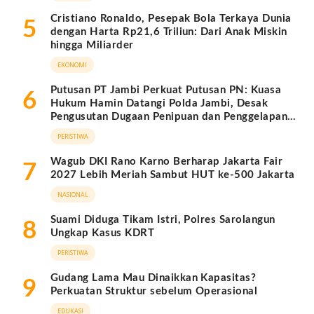
Cristiano Ronaldo, Pesepak Bola Terkaya Dunia
5
dengan Harta Rp21,6 Triliun: Dari Anak Miskin
hingga Miliarder
EKONOMI
Putusan PT Jambi Perkuat Putusan PN: Kuasa
6
Hukum Hamin Datangi Polda Jambi, Desak
Pengusutan Dugaan Penipuan dan Penggelapan
BPKB
PERISTIWA
Wagub DKI Rano Karno Berharap Jakarta Fair
7
2027 Lebih Meriah Sambut HUT ke-500 Jakarta
NASIONAL
Suami Diduga Tikam Istri, Polres Sarolangun
8
Ungkap Kasus KDRT
PERISTIWA
Gudang Lama Mau Dinaikkan Kapasitas?
9
Perkuatan Struktur sebelum Operasional
EDUKASI