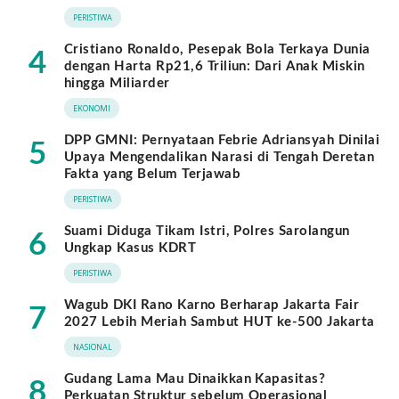
PERISTIWA
Cristiano Ronaldo, Pesepak Bola Terkaya Dunia
4
dengan Harta Rp21,6 Triliun: Dari Anak Miskin
hingga Miliarder
EKONOMI
DPP GMNI: Pernyataan Febrie Adriansyah Dinilai
5
Upaya Mengendalikan Narasi di Tengah Deretan
Fakta yang Belum Terjawab
PERISTIWA
Suami Diduga Tikam Istri, Polres Sarolangun
6
Ungkap Kasus KDRT
PERISTIWA
Wagub DKI Rano Karno Berharap Jakarta Fair
7
2027 Lebih Meriah Sambut HUT ke-500 Jakarta
NASIONAL
Gudang Lama Mau Dinaikkan Kapasitas?
8
Perkuatan Struktur sebelum Operasional