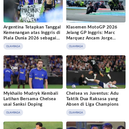
Argentina Tetapkan Tanggal
Klasemen MotoGP 2026
Kemenangan atas Inggris di
Jelang GP Inggris: Marc
Piala Dunia 2026 sebagai
Marquez Ancam Jorge
Hari Sepak Bola Nasional
Martin
OLAHRAGA
OLAHRAGA
Mykhailo Mudryk Kembali
Chelsea vs Juventus: Adu
Latihan Bersama Chelsea
Taktik Dua Raksasa yang
usai Sanksi Doping
Absen di Liga Champions
OLAHRAGA
OLAHRAGA