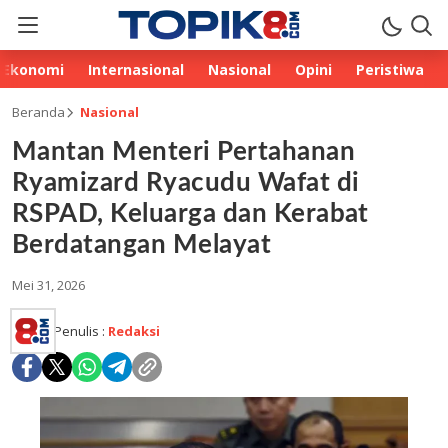
Ekonomi
Internasional
Nasional
Opini
Peristiwa
Beranda
Nasional
Mantan Menteri Pertahanan
Ryamizard Ryacudu Wafat di
RSPAD, Keluarga dan Kerabat
Berdatangan Melayat
Mei 31, 2026
Penulis :
Redaksi