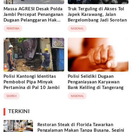
Massa AGRESI Desak Polda
Truk Terguling di Akses Tol
Jambi Percepat Penanganan
Japek Karawang, Jalan
Dugaan Pelanggaran Hak
Bergelombang Jadi Sorotan
Cipta Buku Hukum Adat
PERISTIWA
NASIONAL
Melayu Jambi
Polisi Kantongi Identitas
Polisi Selidiki Dugaan
Pembobol Pipa Minyak
Penganiayaan Karyawan
Pertamina di Pal 10 Jambi
Bank Keliling di Tangerang
DAERAH
NASIONAL
TERKINI
Restoran Steak di Florida Tawarkan
Pengalaman Makan Tanpa Busana, Segini