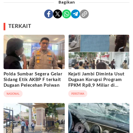
Bagikan
TERKAIT
Polda Sumbar Segera Gelar
Kejati Jambi Diminta Usut
Sidang Etik AKBP F terkait
Dugaan Korupsi Program
Dugaan Pelecehan Polwan
FPKM Rp8,9 Miliar di
Tanjab Barat
NASIONAL
PERISTIWA