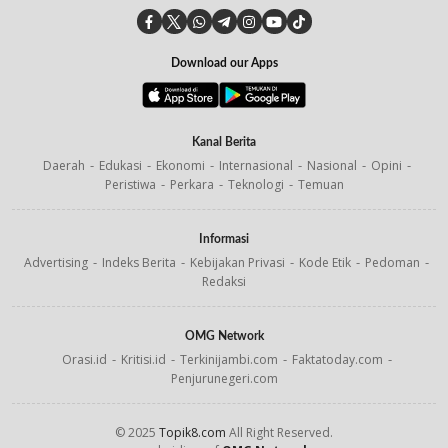
Download our Apps
Kanal Berita
Daerah
Edukasi
Ekonomi
Internasional
Nasional
Opini
Peristiwa
Perkara
Teknologi
Temuan
Informasi
Advertising
Indeks Berita
Kebijakan Privasi
Kode Etik
Pedoman
Redaksi
OMG Network
Orasi.id
Kritisi.id
Terkinijambi.com
Faktatoday.com
Penjurunegeri.com
© 2025
Topik8.com
All Right Reserved.