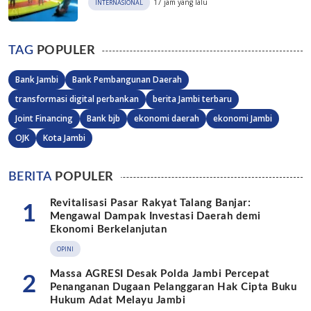
17 jam yang lalu
INTERNASIONAL
TAG
POPULER
Bank Jambi
Bank Pembangunan Daerah
transformasi digital perbankan
berita Jambi terbaru
Joint Financing
Bank bjb
ekonomi daerah
ekonomi Jambi
OJK
Kota Jambi
BERITA
POPULER
Revitalisasi Pasar Rakyat Talang Banjar:
1
Mengawal Dampak Investasi Daerah demi
Ekonomi Berkelanjutan
OPINI
Massa AGRESI Desak Polda Jambi Percepat
2
Penanganan Dugaan Pelanggaran Hak Cipta Buku
Hukum Adat Melayu Jambi