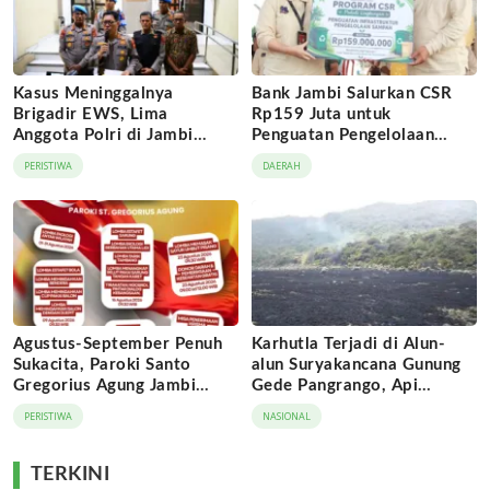
Kasus Meninggalnya
Bank Jambi Salurkan CSR
Brigadir EWS, Lima
Rp159 Juta untuk
Anggota Polri di Jambi
Penguatan Pengelolaan
Dijatuhi Sanksi PTDH
Sampah di Tanjung Jabung
PERISTIWA
DAERAH
Barat
Agustus-September Penuh
Karhutla Terjadi di Alun-
Sukacita, Paroki Santo
alun Suryakancana Gunung
Gregorius Agung Jambi
Gede Pangrango, Api
Gelar Berbagai Kegiatan
Berhasil Dipadamka
PERISTIWA
NASIONAL
HUT RI dan HUT Paroki
TERKINI