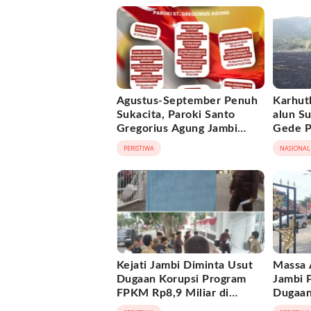
Agustus-September Penuh
Karhutl
Sukacita, Paroki Santo
alun S
Gregorius Agung Jambi
Gede P
Gelar Berbagai Kegiatan
Berhas
PERISTIWA
NASIONAL
HUT RI dan HUT Paroki
Kejati Jambi Diminta Usut
Massa 
Dugaan Korupsi Program
Jambi 
FPKM Rp8,9 Miliar di
Dugaan
Tanjab Barat
Cipta 