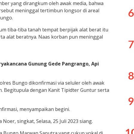
umber yang dirangkum oleh awak media, bahwa
rsebut meninggal tertimbun longsor di areal
6
Bungo.
 tiba-tiba tanah tempat berpijak alat berat itu
a alat beratnya. Naas korban pun meninggal
7
Suryakancana Gunung Gede Pangrango, Api
8
Polres Bungo dikonfirmasi via seluler oleh awak
 Begitupula dengan Kanit Tipidter Guntur serta
9
nfirmasi, menyampaikan begini.
 Noer, singkat, Selasa, 25 Juli 2023 siang.
1
da Bungo Marwan Saputra yang cukup vokal di