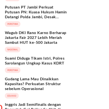
Putusan PT Jambi Perkuat
Putusan PN: Kuasa Hukum Hamin
Datangi Polda Jambi, Desak
Pengusutan Dugaan Penipuan dan
PERISTIWA
Penggelapan BPKB
Wagub DKI Rano Karno Berharap
Jakarta Fair 2027 Lebih Meriah
Sambut HUT ke-500 Jakarta
NASIONAL
Suami Diduga Tikam Istri, Polres
Sarolangun Ungkap Kasus KDRT
PERISTIWA
Gudang Lama Mau Dinaikkan
Kapasitas? Perkuatan Struktur
sebelum Operasional
EDUKASI
Inggris Jadi Semifinalis dengan
0