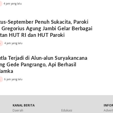
4 jam yang lalu
us-September Penuh Sukacita, Paroki
 Gregorius Agung Jambi Gelar Berbagai
atan HUT RI dan HUT Paroki
4 jam yang lalu
A
tla Terjadi di Alun-alun Suryakancana
g Gede Pangrango, Api Berhasil
damka
6 jam yang lalu
L
KANAL BERITA
INFO
Daerah
Edukasi
Advert