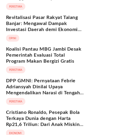
Hukum Adat Melayu Jambi
PERISTIWA
Revitalisasi Pasar Rakyat Talang
Banjar: Mengawal Dampak
Investasi Daerah demi Ekonomi
Berkelanjutan
OPINI
Koalisi Pantau MBG Jambi Desak
Pemerintah Evaluasi Total
Program Makan Bergizi Gratis
PERISTIWA
DPP GMNI: Pernyataan Febrie
Adriansyah Dinilai Upaya
Mengendalikan Narasi di Tengah
Deretan Fakta yang Belum
PERISTIWA
Terjawab
Cristiano Ronaldo, Pesepak Bola
Terkaya Dunia dengan Harta
Rp21,6 Triliun: Dari Anak Miskin
hingga Miliarder
EKONOMI