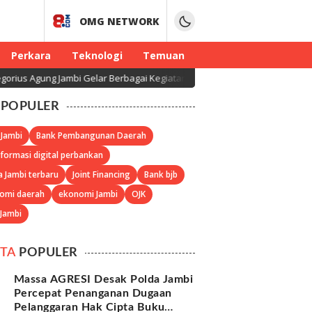
OMG NETWORK
Perkara
Teknologi
Temuan
gung Jambi Gelar Berbagai Kegiatan HUT RI dan HUT Paroki
POPULER
 Jambi
Bank Pembangunan Daerah
formasi digital perbankan
a Jambi terbaru
Joint Financing
Bank bjb
omi daerah
ekonomi Jambi
OJK
 Jambi
ITA
POPULER
Massa AGRESI Desak Polda Jambi
Percepat Penanganan Dugaan
Pelanggaran Hak Cipta Buku