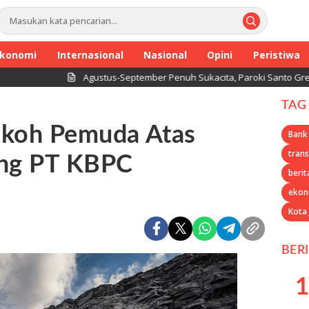
konomi
Internasional
Nasional
Opini
Peristiwa
Agustus-September Penuh Sukacita, Paroki Santo Gregorius A
TAG
okoh Pemuda Atas
Bank
trans
ang PT KBPC
berit
ekon
Kota
BER
1