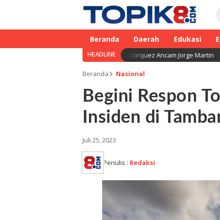
Beranda
Daerah
Edukasi
E
HEADLINE
oGP 2026 Jelang GP Inggris: Marc Marquez Ancam Jorge Martin
Beranda
Nasional
Begini Respon T
Insiden di Tamb
Juli 25, 2023
Penulis :
Redaksi