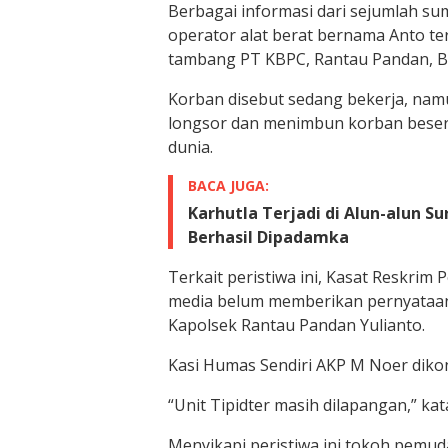
Berbagai informasi dari sejumlah s
operator alat berat bernama Anto te
tambang PT KBPC, Rantau Pandan, 
Korban disebut sedang bekerja, namum
longsor dan menimbun korban besert
dunia.
BACA JUGA:
Karhutla Terjadi di Alun-alun 
Berhasil Dipadamka
Terkait peristiwa ini, Kasat Reskrim 
media belum memberikan pernyataan.
Kapolsek Rantau Pandan Yulianto.
Kasi Humas Sendiri AKP M Noer diko
“Unit Tipidter masih dilapangan,” kata
Menyikapi peristiwa ini tokoh pemu