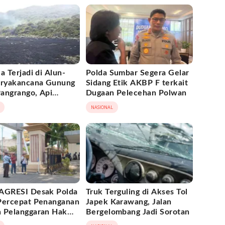
a Terjadi di Alun-
Polda Sumbar Segera Gelar
uryakancana Gunung
Sidang Etik AKBP F terkait
angrango, Api
Dugaan Pelecehan Polwan
il Dipadamka
NASIONAL
AGRESI Desak Polda
Truk Terguling di Akses Tol
Percepat Penanganan
Japek Karawang, Jalan
 Pelanggaran Hak
Bergelombang Jadi Sorotan
Buku Hukum Adat