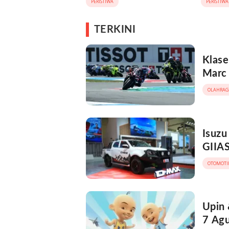
PERISTIWA
PERISTIWA
Melayu
TERKINI
Klase
Marc
OLAHRAG
Isuzu
GIIAS
OTOMOTI
Upin 
7 Agu