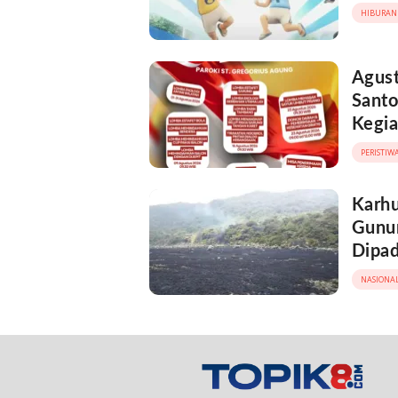
HIBURAN
Agust
Santo
Kegi
PERISTIW
Karhu
Gunun
Dipa
NASIONA