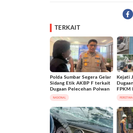
TERKAIT
Polda Sumbar Segera Gelar
Kejati
Sidang Etik AKBP F terkait
Dugaan
Dugaan Pelecehan Polwan
FPKM R
Tanjab
NASIONAL
PERISTIWA