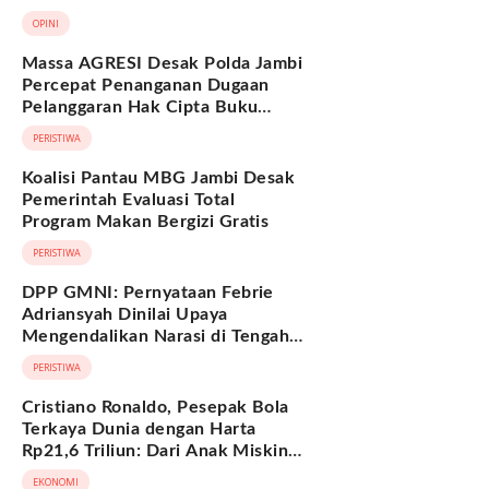
Berkelanjutan
OPINI
Massa AGRESI Desak Polda Jambi
Percepat Penanganan Dugaan
Pelanggaran Hak Cipta Buku
Hukum Adat Melayu Jambi
PERISTIWA
Koalisi Pantau MBG Jambi Desak
Pemerintah Evaluasi Total
Program Makan Bergizi Gratis
PERISTIWA
DPP GMNI: Pernyataan Febrie
Adriansyah Dinilai Upaya
Mengendalikan Narasi di Tengah
Deretan Fakta yang Belum
PERISTIWA
Terjawab
Cristiano Ronaldo, Pesepak Bola
Terkaya Dunia dengan Harta
Rp21,6 Triliun: Dari Anak Miskin
hingga Miliarder
EKONOMI