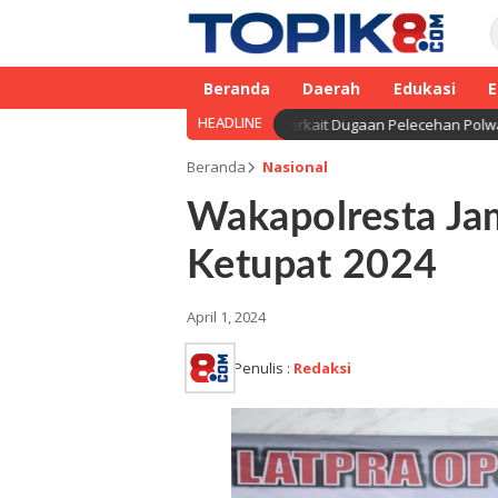
Beranda
Daerah
Edukasi
E
HEADLINE
Segera Gelar Sidang Etik AKBP F terkait Dugaan Pelecehan Polwan
Beranda
Nasional
Wakapolresta Ja
Ketupat 2024
April 1, 2024
Penulis :
Redaksi