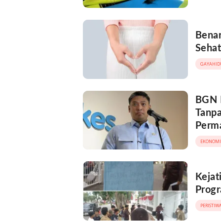
Benar
Sehat
GAYAHID
BGN 
Tanpa
Perm
EKONOMI
Kejat
Progr
PERISTIW