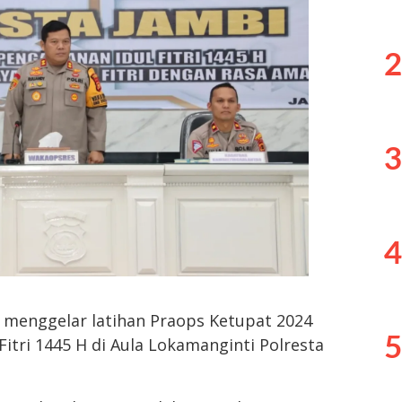
2
3
4
i menggelar latihan Praops Ketupat 2024
5
tri 1445 H di Aula Lokamanginti Polresta