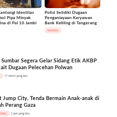
Kantongi Identitas
Polisi Selidiki Dugaan
ol Pipa Minyak
Penganiayaan Karyawan
na di Pal 10 Jambi
Bank Keliling di Tangerang
NASIONAL
 Sumbar Segera Gelar Sidang Etik AKBP
kait Dugaan Pelecehan Polwan
17 menit yang lalu
L
t Jump City, Tenda Bermain Anak-anak di
ah Perang Gaza
2 jam yang lalu
SIONAL