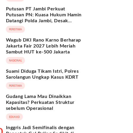
Putusan PT Jambi Perkuat
Putusan PN: Kuasa Hukum Hamin
Datangi Polda Jambi, Desak
Pengusutan Dugaan Penipuan dan
PERISTIWA
Penggelapan BPKB
Wagub DKI Rano Karno Berharap
Jakarta Fair 2027 Lebih Meriah
Sambut HUT ke-500 Jakarta
NASIONAL
Suami Diduga Tikam Istri, Polres
Sarolangun Ungkap Kasus KDRT
PERISTIWA
Gudang Lama Mau Dinaikkan
Kapasitas? Perkuatan Struktur
sebelum Operasional
EDUKASI
Inggris Jadi Semifinalis dengan
0