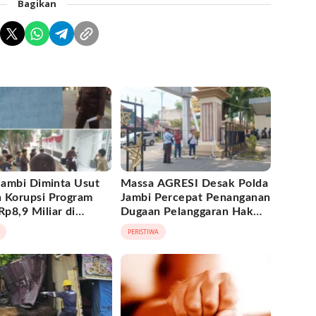
Bagikan
 Jambi Diminta Usut
Massa AGRESI Desak Polda
 Korupsi Program
Jambi Percepat Penanganan
p8,9 Miliar di
Dugaan Pelanggaran Hak
 Barat
Cipta Buku Hukum Adat
PERISTIWA
Melayu Jambi