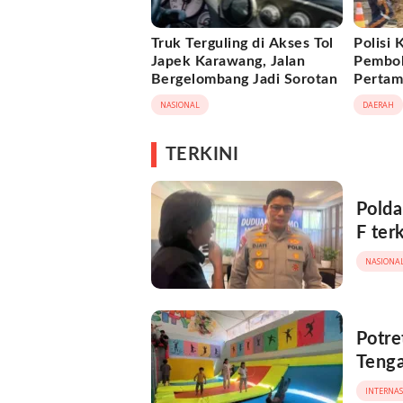
Truk Terguling di Akses Tol
Polisi 
Japek Karawang, Jalan
Pembob
Bergelombang Jadi Sorotan
Pertami
NASIONAL
DAERAH
TERKINI
Polda
F ter
NASIONA
Potre
Teng
INTERNA