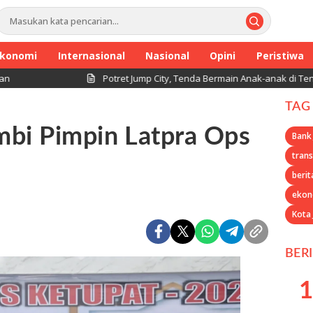
konomi
Internasional
Nasional
Opini
Peristiwa
Potret Jump City, Tenda Bermain Anak-anak di Tengah Per
TAG
mbi Pimpin Latpra Ops
Bank
trans
berit
ekon
Kota
BER
1