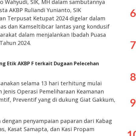
ko Wahyudi, SIK, MH dalam sambutannya
ta AKBP Ruliandi Yunianto, SIK
6
an Terpusat Ketupat 2024 digelar dalam
s dan Kamseltibcar lantas yang kondusif
arakat dalam menjalankan Ibadah Puasa
 Tahun 2024.
7
ng Etik AKBP F terkait Dugaan Pelecehan
8
sanakan selama 13 hari terhitung mulai
an Jenis Operasi Pemeliharaan Keamanan
if, Preventif yang di dukung Giat Gakkum,
9
an dengan penyampaian paparan dari Kabag
tas, Kasat Samapta, dan Kasi Propam
1