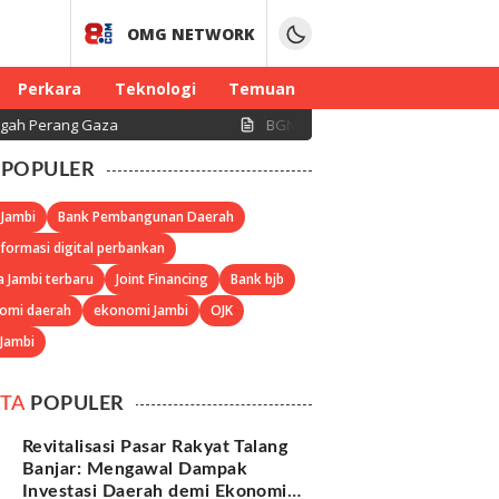
OMG NETWORK
Perkara
Teknologi
Temuan
 Gaza
BGN Beri Tenggat 10 Agustus, Dapur MBG Tanp
POPULER
 Jambi
Bank Pembangunan Daerah
formasi digital perbankan
a Jambi terbaru
Joint Financing
Bank bjb
omi daerah
ekonomi Jambi
OJK
 Jambi
ITA
POPULER
Revitalisasi Pasar Rakyat Talang
Banjar: Mengawal Dampak
Investasi Daerah demi Ekonomi