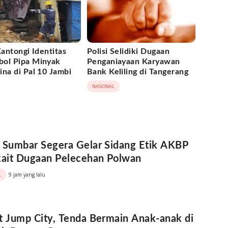
Kantongi Identitas
Polisi Selidiki Dugaan
ol Pipa Minyak
Penganiayaan Karyawan
na di Pal 10 Jambi
Bank Keliling di Tangerang
NASIONAL
 Sumbar Segera Gelar Sidang Etik AKBP
kait Dugaan Pelecehan Polwan
9 jam yang lalu
L
t Jump City, Tenda Bermain Anak-anak di