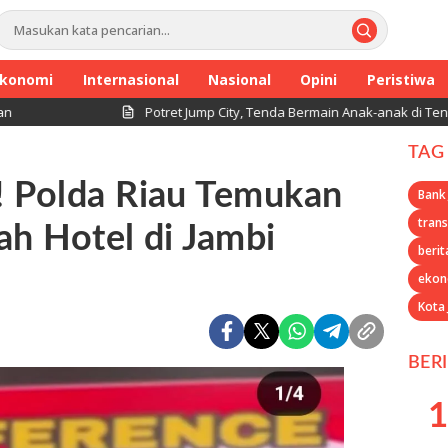
konomi
Internasional
Nasional
Opini
Peristiwa
Potret Jump City, Tenda Bermain Anak-anak di Tengah Perang
TAG
! Polda Riau Temukan
Bank
trans
ah Hotel di Jambi
berit
ekon
Kota
BER
1