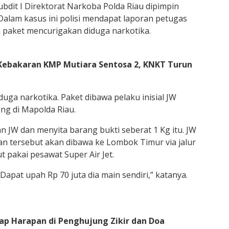
bdit I Direktorat Narkoba Polda Riau dipimpin
alam kasus ini polisi mendapat laporan petugas
 paket mencurigakan diduga narkotika.
 Kebakaran KMP Mutiara Sentosa 2, KNKT Turun
duga narkotika. Paket dibawa pelaku inisial JW
ng di Mapolda Riau.
JW dan menyita barang bukti seberat 1 Kg itu. JW
n tersebut akan dibawa ke Lombok Timur via jalur
ut pakai pesawat Super Air Jet.
Dapat upah Rp 70 juta dia main sendiri,” katanya.
 Harapan di Penghujung Zikir dan Doa