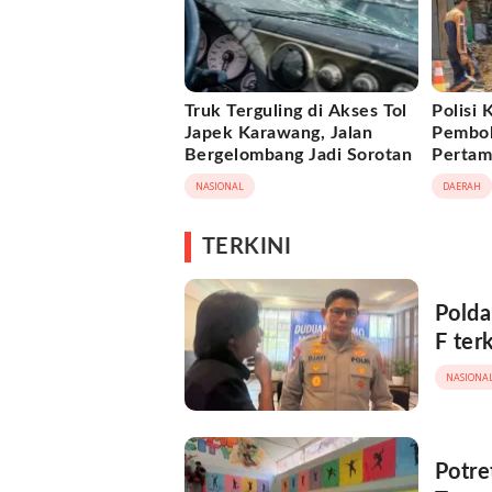
Truk Terguling di Akses Tol
Polisi 
Japek Karawang, Jalan
Pembob
Bergelombang Jadi Sorotan
Pertami
NASIONAL
DAERAH
TERKINI
Polda
F ter
NASIONA
Potre