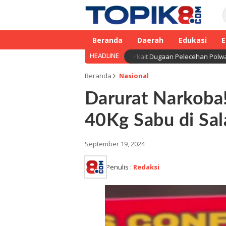
Beranda
Daerah
Edukasi
E
HEADLINE
era Gelar Sidang Etik AKBP F terkait Dugaan Pelecehan Polwan
Beranda
Nasional
Darurat Narkoba
40Kg Sabu di Sal
September 19, 2024
Penulis :
Redaksi