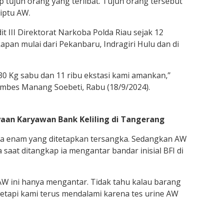
tujuh orang yang terlibat. Tujuh orang tersebut
iptu AW.
it III Direktorat Narkoba Polda Riau sejak 12
apan mulai dari Pekanbaru, Indragiri Hulu dan di
30 Kg sabu dan 11 ribu ekstasi kami amankan,”
ombes Manang Soebeti, Rabu (18/9/2024).
ayaan Karyawan Bank Keliling di Tangerang
da enam yang ditetapkan tersangka. Sedangkan AW
 saat ditangkap ia mengantar bandar inisial BFI di
AW ini hanya mengantar. Tidak tahu kalau barang
etapi kami terus mendalami karena tes urine AW