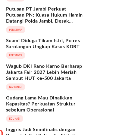
Putusan PT Jambi Perkuat
Putusan PN: Kuasa Hukum Hamin
Datangi Polda Jambi, Desak
Pengusutan Dugaan Penipuan dan
PERISTIWA
Penggelapan BPKB
Suami Diduga Tikam Istri, Polres
Sarolangun Ungkap Kasus KDRT
PERISTIWA
Wagub DKI Rano Karno Berharap
Jakarta Fair 2027 Lebih Meriah
Sambut HUT ke-500 Jakarta
NASIONAL
Gudang Lama Mau Dinaikkan
Kapasitas? Perkuatan Struktur
sebelum Operasional
EDUKASI
Inggris Jadi Semifinalis dengan
0