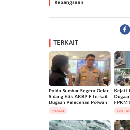
Kebangsaan
TERKAIT
Polda Sumbar Segera Gelar
Kejati
Sidang Etik AKBP F terkait
Dugaan
Dugaan Pelecehan Polwan
FPKM R
Tanjab
NASIONAL
PERISTIWA