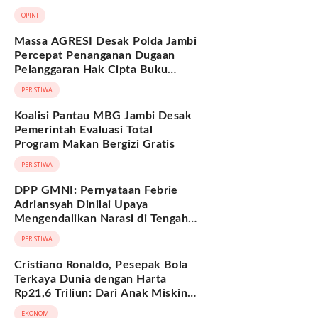
Berkelanjutan
OPINI
Massa AGRESI Desak Polda Jambi
Percepat Penanganan Dugaan
Pelanggaran Hak Cipta Buku
Hukum Adat Melayu Jambi
PERISTIWA
Koalisi Pantau MBG Jambi Desak
Pemerintah Evaluasi Total
Program Makan Bergizi Gratis
PERISTIWA
DPP GMNI: Pernyataan Febrie
Adriansyah Dinilai Upaya
Mengendalikan Narasi di Tengah
Deretan Fakta yang Belum
PERISTIWA
Terjawab
Cristiano Ronaldo, Pesepak Bola
Terkaya Dunia dengan Harta
Rp21,6 Triliun: Dari Anak Miskin
hingga Miliarder
EKONOMI