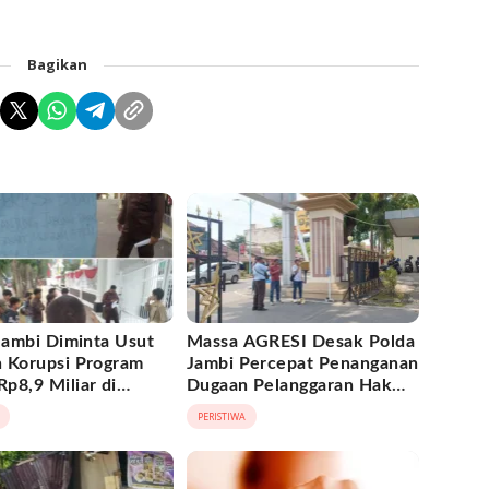
Bagikan
 Jambi Diminta Usut
Massa AGRESI Desak Polda
 Korupsi Program
Jambi Percepat Penanganan
p8,9 Miliar di
Dugaan Pelanggaran Hak
 Barat
Cipta Buku Hukum Adat
PERISTIWA
Melayu Jambi