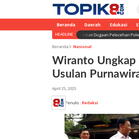
Beranda
Daerah
Edukasi
E
HEADLINE
egera Gelar Sidang Etik AKBP F terkait Dugaan Pelecehan Polwan
Beranda
Nasional
Wiranto Ungkap 
Usulan Purnawir
April 25, 2025
Penulis :
Redaksi