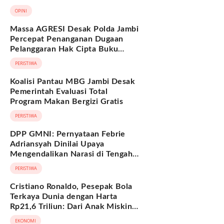
Berkelanjutan
OPINI
Massa AGRESI Desak Polda Jambi
Percepat Penanganan Dugaan
Pelanggaran Hak Cipta Buku
Hukum Adat Melayu Jambi
PERISTIWA
Koalisi Pantau MBG Jambi Desak
Pemerintah Evaluasi Total
Program Makan Bergizi Gratis
PERISTIWA
DPP GMNI: Pernyataan Febrie
Adriansyah Dinilai Upaya
Mengendalikan Narasi di Tengah
Deretan Fakta yang Belum
PERISTIWA
Terjawab
Cristiano Ronaldo, Pesepak Bola
Terkaya Dunia dengan Harta
Rp21,6 Triliun: Dari Anak Miskin
hingga Miliarder
EKONOMI