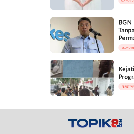
GAYAHID
BGN 
Tanpa
Perm
EKONOMI
Kejat
Progr
PERISTIW