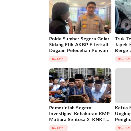
Polda Sumbar Segera Gelar
Truk Te
Sidang Etik AKBP F terkait
Japek 
Dugaan Pelecehan Polwan
Bergel
NASIONAL
NASIONAL
Pemerintah Segera
Ketua
Investigasi Kebakaran KMP
Ungkap
Mutiara Sentosa 2, KNKT
Penghu
Turun Tangan
Kebang
NASIONAL
NASIONAL