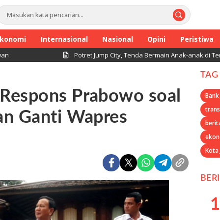
konomi
Internasional
Nasional
Opini
Peristiwa
Potret Jump City, Tenda Bermain Anak-anak di Tengah Pera
TAG
Respons Prabowo soal
Bank
trans
an Ganti Wapres
berit
ekon
Kota
BER
1