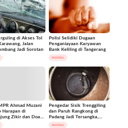
rguling di Akses Tol
Polisi Selidiki Dugaan
Karawang, Jalan
Penganiayaan Karyawan
ombang Jadi Sorotan
Bank Keliling di Tangerang
NASIONAL
 MPR Ahmad Muzani
Pengedar Sisik Trenggiling
 Harapan di
dan Paruh Rangkong di
jung Zikir dan Doa
Padang Jadi Tersangka,
saan
Terancam 15 Tahun Penjara
NASIONAL