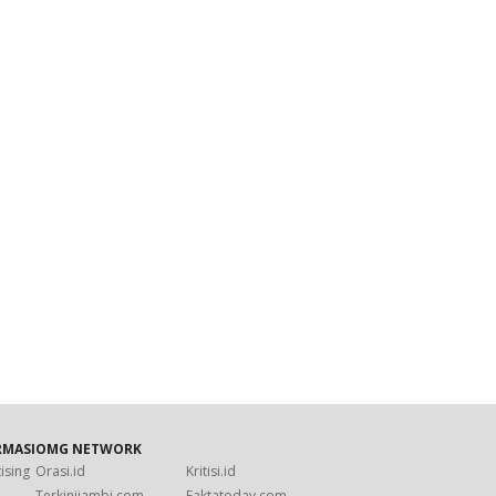
RMASI
OMG NETWORK
ising
Orasi.id
Kritisi.id
s
Terkinijambi.com
Faktatoday.com