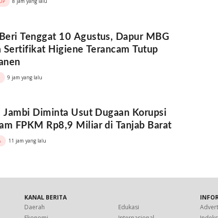
8 jam yang lalu
UP
Beri Tenggat 10 Agustus, Dapur MBG
 Sertifikat Higiene Terancam Tutup
anen
9 jam yang lalu
i Jambi Diminta Usut Dugaan Korupsi
am FPKM Rp8,9 Miliar di Tanjab Barat
11 jam yang lalu
A
KANAL BERITA
INFO
Daerah
Edukasi
Advert
Ekonomi
Internasional
Indek