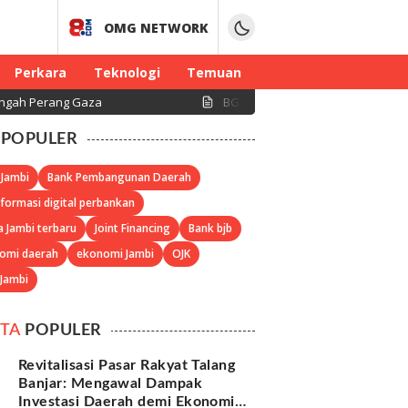
OMG NETWORK
Perkara
Teknologi
Temuan
ng Gaza
BGN Beri Tenggat 10 Agustus, Dapur MBG Ta
POPULER
 Jambi
Bank Pembangunan Daerah
formasi digital perbankan
a Jambi terbaru
Joint Financing
Bank bjb
omi daerah
ekonomi Jambi
OJK
 Jambi
ITA
POPULER
Revitalisasi Pasar Rakyat Talang
Banjar: Mengawal Dampak
Investasi Daerah demi Ekonomi