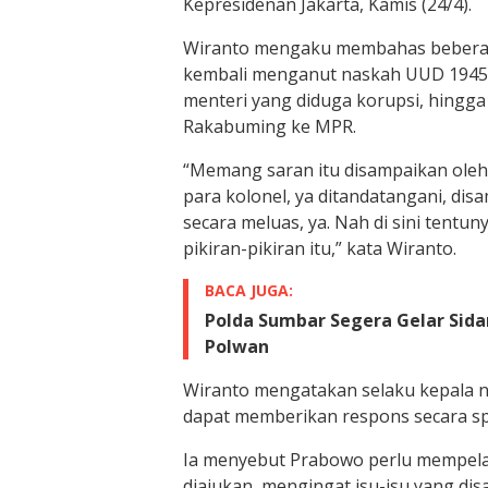
Kepresidenan Jakarta, Kamis (24/4).
Wiranto mengaku membahas beberapa
kembali menganut naskah UUD 1945 y
menteri yang diduga korupsi, hingg
Rakabuming ke MPR.
“Memang saran itu disampaikan oleh
para kolonel, ya ditandatangani, dis
secara meluas, ya. Nah di sini ten
pikiran-pikiran itu,” kata Wiranto.
BACA JUGA:
Polda Sumbar Segera Gelar Sida
Polwan
Wiranto mengatakan selaku kepala 
dapat memberikan respons secara spo
Ia menyebut Prabowo perlu mempelajar
diajukan, mengingat isu-isu yang di