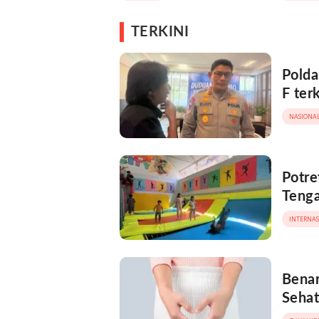
TERKINI
Polda
F ter
NASIONA
Potre
Teng
INTERNA
Benar
Sehat