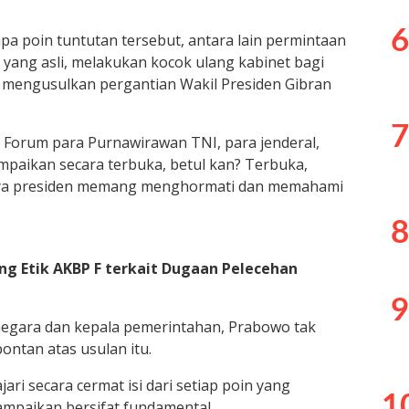
6
 poin tuntutan tersebut, antara lain permintaan
ang asli, melakukan kocok ulang kabinet bagi
a mengusulkan pergantian Wakil Presiden Gibran
7
 Forum para Purnawirawan TNI, para jenderal,
ampaikan secara terbuka, betul kan? Terbuka,
tunya presiden memang menghormati dan memahami
8
ng Etik AKBP F terkait Dugaan Pelecehan
9
negara dan kepala pemerintahan, Prabowo tak
ntan atas usulan itu.
i secara cermat isi dari setiap poin yang
1
sampaikan bersifat fundamental.