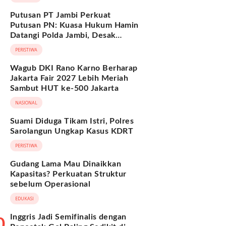
Putusan PT Jambi Perkuat
Putusan PN: Kuasa Hukum Hamin
Datangi Polda Jambi, Desak
Pengusutan Dugaan Penipuan dan
PERISTIWA
Penggelapan BPKB
Wagub DKI Rano Karno Berharap
Jakarta Fair 2027 Lebih Meriah
Sambut HUT ke-500 Jakarta
NASIONAL
Suami Diduga Tikam Istri, Polres
Sarolangun Ungkap Kasus KDRT
PERISTIWA
Gudang Lama Mau Dinaikkan
Kapasitas? Perkuatan Struktur
sebelum Operasional
EDUKASI
Inggris Jadi Semifinalis dengan
0