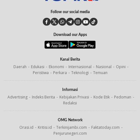
Follow our social media
Download our Apps
Kanal Berita
Daerah
Edukasi
Ekonomi
Internasional
Nasional
Opini
Peristiwa
Perkara
Teknologi
Temuan
Informasi
Advertising
Indeks Berita
Kebijakan Privasi
Kode Etik
Pedoman
Redaksi
OMG Network
Orasi.id
Kritisi.id
Terkinijambi.com
Faktatoday.com
Penjurunegeri.com