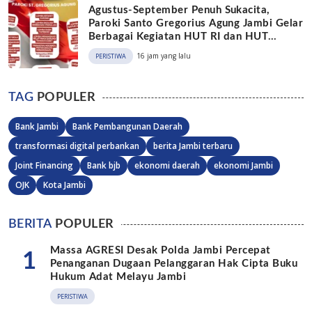
Agustus-September Penuh Sukacita,
Paroki Santo Gregorius Agung Jambi Gelar
Berbagai Kegiatan HUT RI dan HUT
Paroki
16 jam yang lalu
PERISTIWA
TAG
POPULER
Bank Jambi
Bank Pembangunan Daerah
transformasi digital perbankan
berita Jambi terbaru
Joint Financing
Bank bjb
ekonomi daerah
ekonomi Jambi
OJK
Kota Jambi
BERITA
POPULER
Massa AGRESI Desak Polda Jambi Percepat
1
Penanganan Dugaan Pelanggaran Hak Cipta Buku
Hukum Adat Melayu Jambi
PERISTIWA