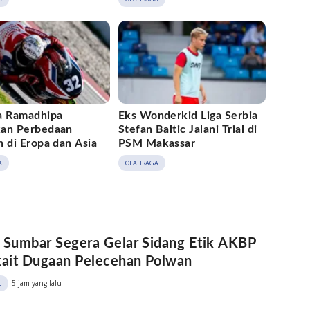
a Ramadhipa
Eks Wonderkid Liga Serbia
an Perbedaan
Stefan Baltic Jalani Trial di
 di Eropa dan Asia
PSM Makassar
A
OLAHRAGA
 Sumbar Segera Gelar Sidang Etik AKBP
kait Dugaan Pelecehan Polwan
5 jam yang lalu
L