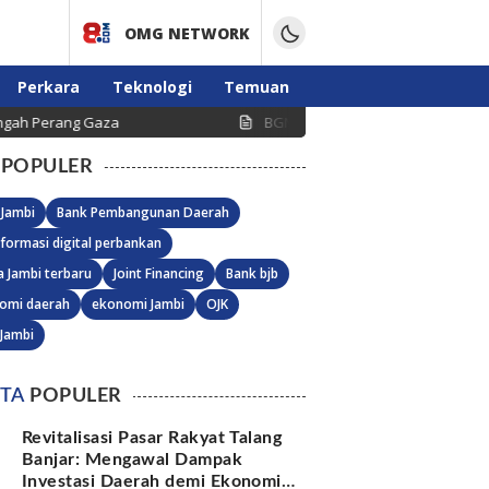
OMG NETWORK
Perkara
Teknologi
Temuan
ang Gaza
BGN Beri Tenggat 10 Agustus, Dapur MBG T
POPULER
 Jambi
Bank Pembangunan Daerah
formasi digital perbankan
a Jambi terbaru
Joint Financing
Bank bjb
omi daerah
ekonomi Jambi
OJK
 Jambi
ITA
POPULER
Revitalisasi Pasar Rakyat Talang
Banjar: Mengawal Dampak
Investasi Daerah demi Ekonomi