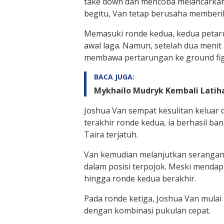
take down dan mencoba melancarkan 
begitu, Van tetap berusaha memberi
Memasuki ronde kedua, kedua petarun
awal laga. Namun, setelah dua menit
membawa pertarungan ke ground fig
BACA JUGA:
Mykhailo Mudryk Kembali Latiha
Joshua Van sempat kesulitan keluar d
terakhir ronde kedua, ia berhasil b
Taira terjatuh.
Van kemudian melanjutkan serangan
dalam posisi terpojok. Meski menda
hingga ronde kedua berakhir.
Pada ronde ketiga, Joshua Van mulai 
dengan kombinasi pukulan cepat.