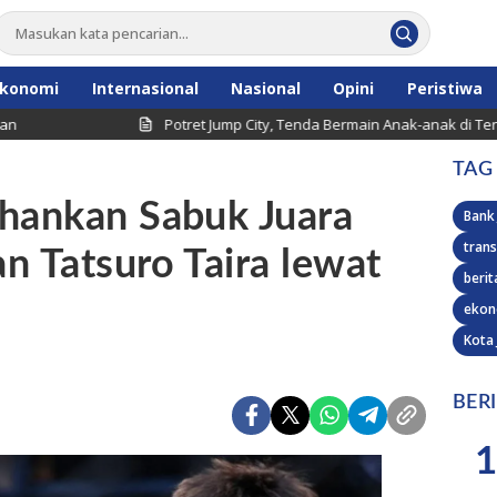
konomi
Internasional
Nasional
Opini
Peristiwa
Potret Jump City, Tenda Bermain Anak-anak di Tengah Per
TAG
ahankan Sabuk Juara
Bank
trans
n Tatsuro Taira lewat
berit
ekon
Kota
BER
1