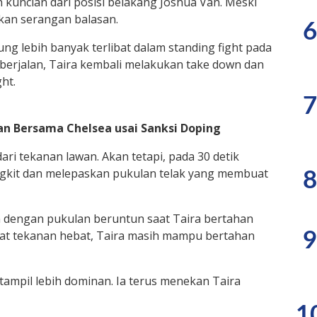
kuncian dari posisi belakang Joshua Van. Meski
kan serangan balasan.
6
g lebih banyak terlibat dalam standing fight pada
 berjalan, Taira kembali melakukan take down dan
ht.
7
n Bersama Chelsea usai Sanksi Doping
ari tekanan lawan. Akan tetapi, pada 30 detik
angkit dan melepaskan pukulan telak yang membuat
8
 dengan pukulan beruntun saat Taira bertahan
pat tekanan hebat, Taira masih mampu bertahan
9
tampil lebih dominan. Ia terus menekan Taira
1