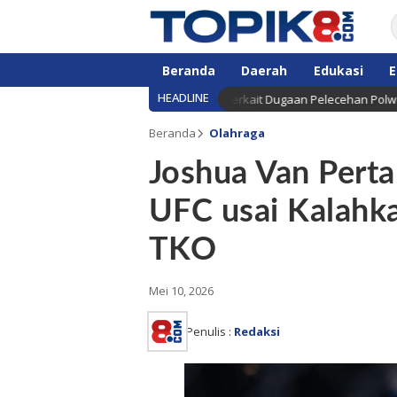
Beranda
Daerah
Edukasi
E
HEADLINE
Segera Gelar Sidang Etik AKBP F terkait Dugaan Pelecehan Polwan
Beranda
Olahraga
Joshua Van Pert
UFC usai Kalahka
TKO
Mei 10, 2026
Penulis :
Redaksi