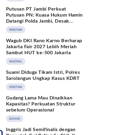
Putusan PT Jambi Perkuat
Putusan PN: Kuasa Hukum Hamin
Datangi Polda Jambi, Desak
Pengusutan Dugaan Penipuan dan
PERISTIWA
Penggelapan BPKB
Wagub DKI Rano Karno Berharap
Jakarta Fair 2027 Lebih Meriah
Sambut HUT ke-500 Jakarta
NASIONAL
Suami Diduga Tikam Istri, Polres
Sarolangun Ungkap Kasus KDRT
PERISTIWA
Gudang Lama Mau Dinaikkan
Kapasitas? Perkuatan Struktur
sebelum Operasional
EDUKASI
Inggris Jadi Semifinalis dengan
0