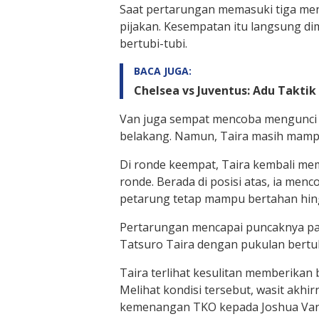
Saat pertarungan memasuki tiga menit
pijakan. Kesempatan itu langsung d
bertubi-tubi.
BACA JUGA:
Chelsea vs Juventus: Adu Takti
Van juga sempat mencoba mengunci l
belakang. Namun, Taira masih mampu
Di ronde keempat, Taira kembali me
ronde. Berada di posisi atas, ia men
petarung tetap mampu bertahan hing
Pertarungan mencapai puncaknya pad
Tatsuro Taira dengan pukulan bertub
Taira terlihat kesulitan memberika
Melihat kondisi tersebut, wasit ak
kemenangan TKO kepada Joshua Van