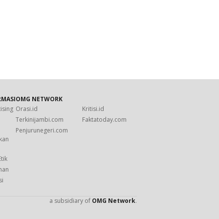
RMASI
OMG NETWORK
ising
Orasi.id
Kritisi.id
s
Terkinijambi.com
Faktatoday.com
Penjurunegeri.com
kan
i
tik
man
si
a subsidiary of
OMG Network
.