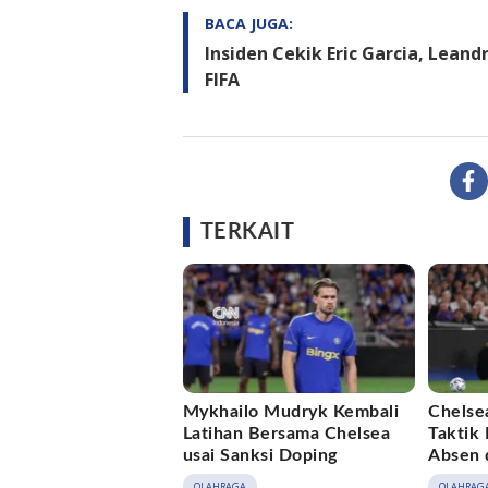
BACA JUGA:
Insiden Cekik Eric Garcia, Leand
FIFA
TERKAIT
Mykhailo Mudryk Kembali
Chelse
Latihan Bersama Chelsea
Taktik
usai Sanksi Doping
Absen 
OLAHRAGA
OLAHRAG