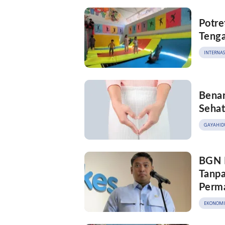
Potre
Teng
INTERNA
Benar
Sehat
GAYAHID
BGN 
Tanpa
Perm
EKONOMI