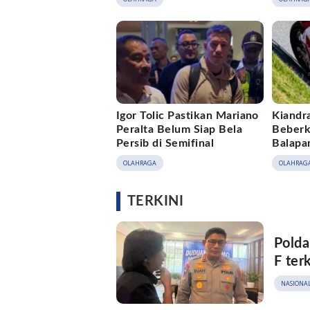
Igor Tolic Pastikan Mariano
Kiandr
Peralta Belum Siap Bela
Beberk
Persib di Semifinal
Balapan
OLAHRAGA
OLAHRAG
TERKINI
Polda
F ter
NASIONA