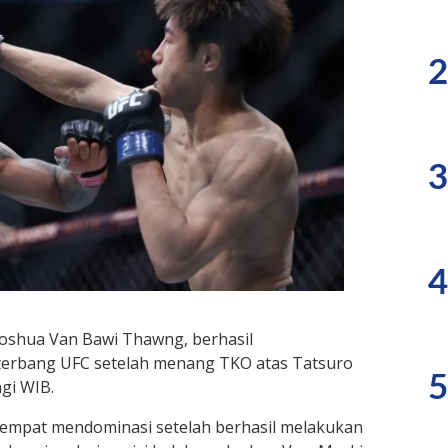
2
3
4
oshua Van Bawi Thawng, berhasil
terbang UFC setelah menang TKO atas Tatsuro
5
agi WIB.
sempat mendominasi setelah berhasil melakukan