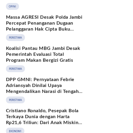
Berkelanjutan
OPINI
Massa AGRESI Desak Polda Jambi
Percepat Penanganan Dugaan
Pelanggaran Hak Cipta Buku
Hukum Adat Melayu Jambi
PERISTIWA
Koalisi Pantau MBG Jambi Desak
Pemerintah Evaluasi Total
Program Makan Bergizi Gratis
PERISTIWA
DPP GMNI: Pernyataan Febrie
Adriansyah Dinilai Upaya
Mengendalikan Narasi di Tengah
Deretan Fakta yang Belum
PERISTIWA
Terjawab
Cristiano Ronaldo, Pesepak Bola
Terkaya Dunia dengan Harta
Rp21,6 Triliun: Dari Anak Miskin
hingga Miliarder
EKONOMI