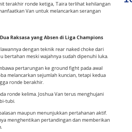
 terakhir ronde ketiga, Taira terlihat kehilangan
imanfaatkan Van untuk melancarkan serangan
k Dua Raksasa yang Absen di Liga Champions
awannya dengan teknik rear naked choke dari
 bertahan meski wajahnya sudah dipenuhi luka.
mbawa pertarungan ke ground fight pada awal
coba melancarkan sejumlah kuncian, tetapi kedua
ga ronde berakhir.
a ronde kelima. Joshua Van terus menghujani
i-tubi.
n balasan maupun menunjukkan pertahanan aktif.
hirnya menghentikan pertandingan dan memberikan
.