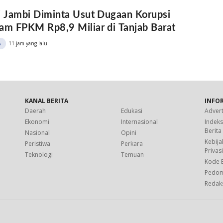
i Jambi Diminta Usut Dugaan Korupsi
am FPKM Rp8,9 Miliar di Tanjab Barat
11 jam yang lalu
A
KANAL BERITA
INFO
Daerah
Edukasi
Advert
Ekonomi
Internasional
Indek
Berita
Nasional
Opini
Kebija
Peristiwa
Perkara
Privas
Teknologi
Temuan
Kode E
Pedo
Redak