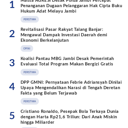
Massa AGRESI Desak Polda Jambi Percepat
1
Penanganan Dugaan Pelanggaran Hak Cipta Buku
Hukum Adat Melayu Jambi
PERISTIWA
Revitalisasi Pasar Rakyat Talang Banjar:
2
Mengawal Dampak Investasi Daerah demi
Ekonomi Berkelanjutan
OPINI
Koalisi Pantau MBG Jambi Desak Pemerintah
3
Evaluasi Total Program Makan Bergizi Gratis
PERISTIWA
DPP GMNI: Pernyataan Febrie Adriansyah Dinilai
4
Upaya Mengendalikan Narasi di Tengah Deretan
Fakta yang Belum Terjawab
PERISTIWA
Cristiano Ronaldo, Pesepak Bola Terkaya Dunia
5
dengan Harta Rp21,6 Triliun: Dari Anak Miskin
hingga Miliarder