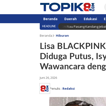
Beranda
Daerah
Edukasi
E
HEADLINE
n Diserang Beruang Madu, BBKSDA Riau Pasang Kandang Jebak di Lokasi
Beranda
Hiburan
Lisa BLACKPINK 
Diduga Putus, Is
Wawancara denga
Juni 26, 2026
Penulis :
Redaksi