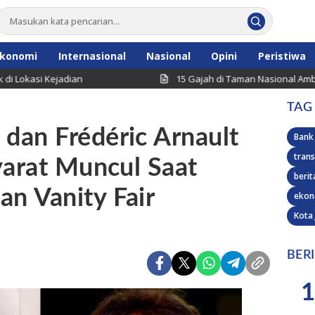
konomi
Internasional
Nasional
Opini
Peristiwa
 Kejadian
15 Gajah di Taman Nasional Amboseli Keny
TAG
dan Frédéric Arnault
Bank
trans
yarat Muncul Saat
berit
n Vanity Fair
ekon
Kota
BER
1