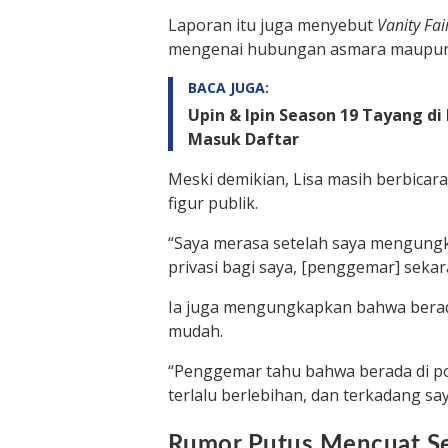
Laporan itu juga menyebut
Vanity Fai
mengenai hubungan asmara maupun k
BACA JUGA:
Upin & Ipin Season 19 Tayang di
Masuk Daftar
Meski demikian, Lisa masih berbicar
figur publik.
“Saya merasa setelah saya mengungk
privasi bagi saya,
[penggemar]
sekara
Ia juga mengungkapkan bahwa berada
mudah.
“Penggemar tahu bahwa berada di posi
terlalu berlebihan, dan terkadang sa
Rumor Putus Mencuat Se