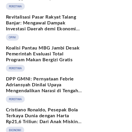
Hukum Adat Melayu Jambi
PERISTIWA
Revitalisasi Pasar Rakyat Talang
Banjar: Mengawal Dampak
Investasi Daerah demi Ekonomi
Berkelanjutan
OPINI
Koalisi Pantau MBG Jambi Desak
Pemerintah Evaluasi Total
Program Makan Bergizi Gratis
PERISTIWA
DPP GMNI: Pernyataan Febrie
Adriansyah Dinilai Upaya
Mengendalikan Narasi di Tengah
Deretan Fakta yang Belum
PERISTIWA
Terjawab
Cristiano Ronaldo, Pesepak Bola
Terkaya Dunia dengan Harta
Rp21,6 Triliun: Dari Anak Miskin
hingga Miliarder
EKONOMI