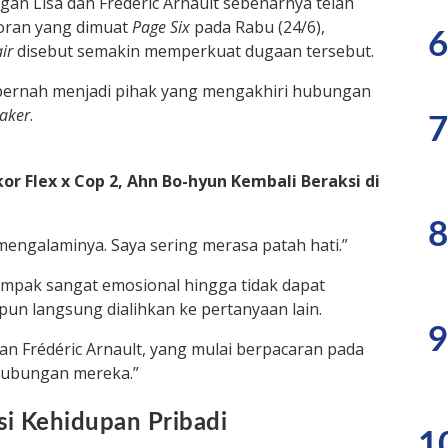
n Lisa dan Frédéric Arnault sebenarnya telah
poran yang dimuat
Page Six
pada Rabu (24/6),
6
ir
disebut semakin memperkuat dugaan tersebut.
ya pernah menjadi pihak yang mengakhiri hubungan
aker
.
7
or Flex x Cop 2, Ahn Bo-hyun Kembali Beraksi di
8
 mengalaminya. Saya sering merasa patah hati.”
ampak sangat emosional hingga tidak dapat
un langsung dialihkan ke pertanyaan lain.
9
an Frédéric Arnault, yang mulai berpacaran pada
hubungan mereka.”
si Kehidupan Pribadi
1