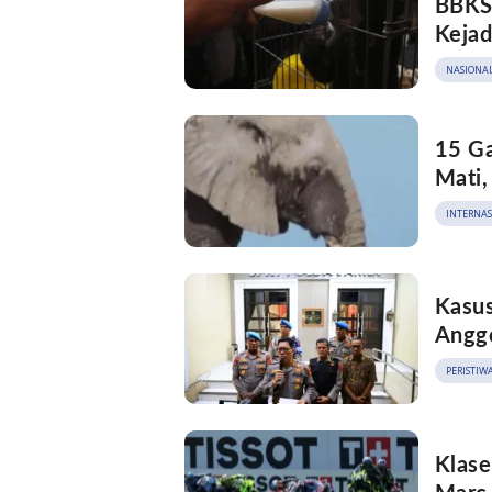
BBKSD
Kejad
NASIONA
15 Ga
Mati,
INTERNA
Kasus
Anggo
PERISTIW
Klase