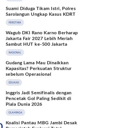
Suami Diduga Tikam Istri, Polres
Sarolangun Ungkap Kasus KDRT
PERISTIWA
Wagub DKI Rano Karno Berharap
Jakarta Fair 2027 Lebih Meriah
Sambut HUT ke-500 Jakarta
NASIONAL
Gudang Lama Mau Dinaikkan
Kapasitas? Perkuatan Struktur
sebelum Operasional
EDUKASI
Inggris Jadi Semifinalis dengan
Pencetak Gol Paling Sedikit di
Piala Dunia 2026
OLAHRAGA
Koalisi Pantau MBG Jambi Desak
0