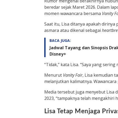
Rumor mengenai berakhirnya hubunga
beredar sejak Maret 2026. Dalam la
momen wawancara bersama
Vanity Fa
Saat itu, Lisa ditanya apakah dirin
asmara atau dikenal sebagai
heartbre
BACA JUGA:
Jadwal Tayang dan Sinopsis Drak
Disney+
“Tidak,” kata Lisa. “Saya yang sering
Menurut
Vanity Fair
, Lisa kemudian t
melanjutkan kalimatnya. Wawancara p
Media tersebut juga menyebut Lisa d
2023, “tampaknya telah mengakhiri 
Lisa Tetap Menjaga Priva