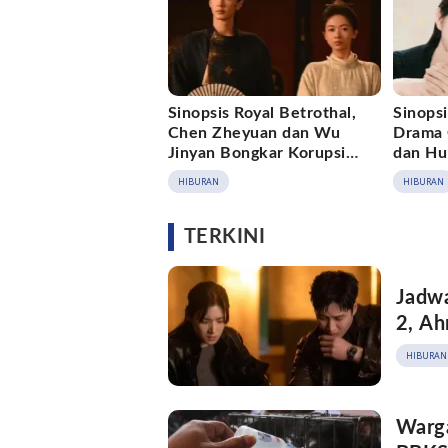
Sinopsis Royal Betrothal,
Sinopsi
Chen Zheyuan dan Wu
Drama 
Jinyan Bongkar Korupsi
dan Hu
Istana
HIBURAN
HIBURAN
TERKINI
Jadwa
2, Ah
HIBURAN
Warg