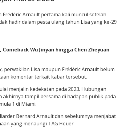
Frédéric Arnault pertama kali muncul setelah
tidak hadir dalam pesta ulang tahun Lisa yang ke-29
l, Comeback Wu Jinyan hingga Chen Zheyuan
x
, perwakilan Lisa maupun Frédéric Arnault belum
an komentar terkait kabar tersebut.
 mulai menjalin kedekatan pada 2023. Hubungan
 akhirnya tampil bersama di hadapan publik pada
ula 1 di Miami.
liarder Bernard Arnault dan sebelumnya menjabat
haan yang menaungi TAG Heuer.