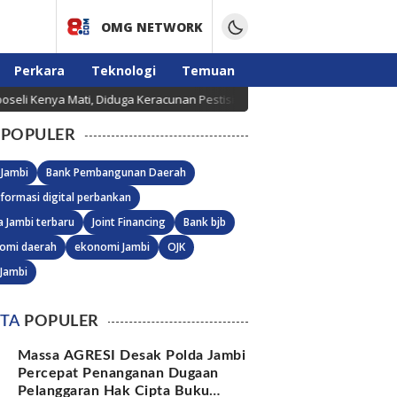
OMG NETWORK
Perkara
Teknologi
Temuan
a Mati, Diduga Keracunan Pestisida
Kasus Meninggal
POPULER
 Jambi
Bank Pembangunan Daerah
formasi digital perbankan
a Jambi terbaru
Joint Financing
Bank bjb
omi daerah
ekonomi Jambi
OJK
 Jambi
ITA
POPULER
Massa AGRESI Desak Polda Jambi
Percepat Penanganan Dugaan
Pelanggaran Hak Cipta Buku