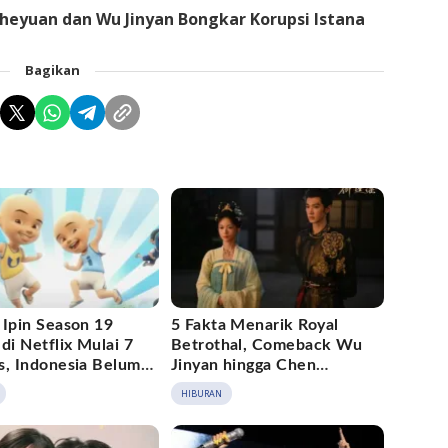
Zheyuan dan Wu Jinyan Bongkar Korupsi Istana
Bagikan
 Ipin Season 19
5 Fakta Menarik Royal
di Netflix Mulai 7
Betrothal, Comeback Wu
s, Indonesia Belum
Jinyan hingga Chen
Daftar
Zheyuan Jadi Kaisar
HIBURAN