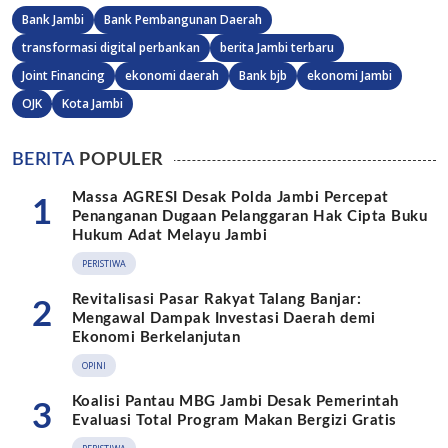
Bank Jambi
Bank Pembangunan Daerah
transformasi digital perbankan
berita Jambi terbaru
Joint Financing
ekonomi daerah
Bank bjb
ekonomi Jambi
OJK
Kota Jambi
BERITA
POPULER
Massa AGRESI Desak Polda Jambi Percepat
1
Penanganan Dugaan Pelanggaran Hak Cipta Buku
Hukum Adat Melayu Jambi
PERISTIWA
Revitalisasi Pasar Rakyat Talang Banjar:
2
Mengawal Dampak Investasi Daerah demi
Ekonomi Berkelanjutan
OPINI
Koalisi Pantau MBG Jambi Desak Pemerintah
3
Evaluasi Total Program Makan Bergizi Gratis