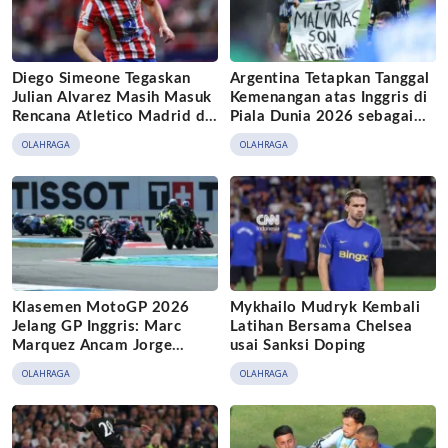
Diego Simeone Tegaskan
Argentina Tetapkan Tanggal
Julian Alvarez Masih Masuk
Kemenangan atas Inggris di
Rencana Atletico Madrid di
Piala Dunia 2026 sebagai
Tengah Bidikan Barcelona
Hari Sepak Bola Nasional
OLAHRAGA
OLAHRAGA
Klasemen MotoGP 2026
Mykhailo Mudryk Kembali
Jelang GP Inggris: Marc
Latihan Bersama Chelsea
Marquez Ancam Jorge
usai Sanksi Doping
Martin
OLAHRAGA
OLAHRAGA