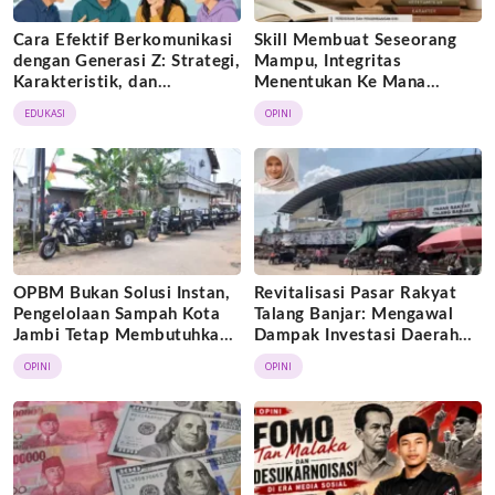
Cara Efektif Berkomunikasi
Skill Membuat Seseorang
dengan Generasi Z: Strategi,
Mampu, Integritas
Karakteristik, dan
Menentukan Ke Mana
Tantangannya
Kemampuan Itu Dibawa
EDUKASI
OPINI
OPBM Bukan Solusi Instan,
Revitalisasi Pasar Rakyat
Pengelolaan Sampah Kota
Talang Banjar: Mengawal
Jambi Tetap Membutuhkan
Dampak Investasi Daerah
Kolaborasi
demi Ekonomi
OPINI
OPINI
Berkelanjutan