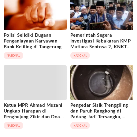
Polisi Selidiki Dugaan
Pemerintah Segera
Penganiayaan Karyawan
Investigasi Kebakaran KMP
Bank Keliling di Tangerang
Mutiara Sentosa 2, KNKT
Turun Tangan
NASIONAL
NASIONAL
Ketua MPR Ahmad Muzani
Pengedar Sisik Trenggiling
Ungkap Harapan di
dan Paruh Rangkong di
Penghujung Zikir dan Doa
Padang Jadi Tersangka,
Kebangsaan
Terancam 15 Tahun Penjara
NASIONAL
NASIONAL