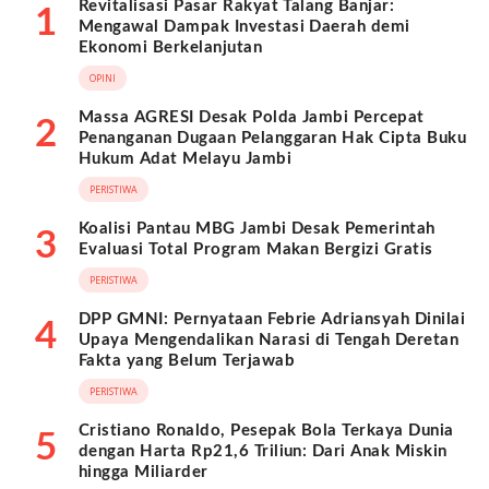
Revitalisasi Pasar Rakyat Talang Banjar:
1
Mengawal Dampak Investasi Daerah demi
Ekonomi Berkelanjutan
OPINI
Massa AGRESI Desak Polda Jambi Percepat
2
Penanganan Dugaan Pelanggaran Hak Cipta Buku
Hukum Adat Melayu Jambi
PERISTIWA
Koalisi Pantau MBG Jambi Desak Pemerintah
3
Evaluasi Total Program Makan Bergizi Gratis
PERISTIWA
DPP GMNI: Pernyataan Febrie Adriansyah Dinilai
4
Upaya Mengendalikan Narasi di Tengah Deretan
Fakta yang Belum Terjawab
PERISTIWA
Cristiano Ronaldo, Pesepak Bola Terkaya Dunia
5
dengan Harta Rp21,6 Triliun: Dari Anak Miskin
hingga Miliarder