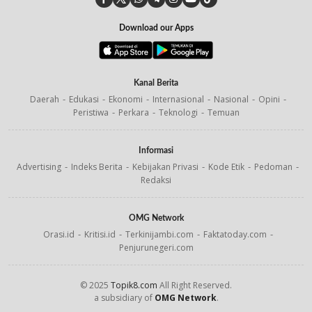
Download our Apps
Kanal Berita
Daerah
Edukasi
Ekonomi
Internasional
Nasional
Opini
Peristiwa
Perkara
Teknologi
Temuan
Informasi
Advertising
Indeks Berita
Kebijakan Privasi
Kode Etik
Pedoman
Redaksi
OMG Network
Orasi.id
Kritisi.id
Terkinijambi.com
Faktatoday.com
Penjurunegeri.com
© 2025
Topik8.com
All Right Reserved.
a subsidiary of
OMG Network
.