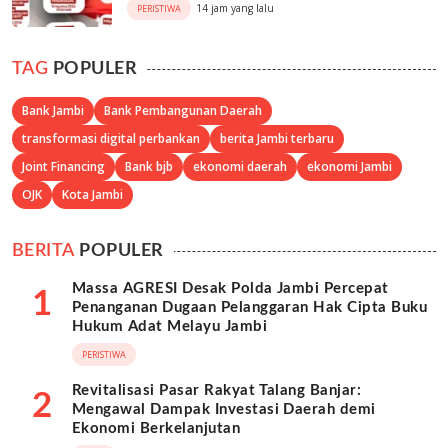
14 jam yang lalu
PERISTIWA
TAG
POPULER
Bank Jambi
Bank Pembangunan Daerah
transformasi digital perbankan
berita Jambi terbaru
Joint Financing
Bank bjb
ekonomi daerah
ekonomi Jambi
OJK
Kota Jambi
BERITA
POPULER
Massa AGRESI Desak Polda Jambi Percepat
1
Penanganan Dugaan Pelanggaran Hak Cipta Buku
Hukum Adat Melayu Jambi
PERISTIWA
Revitalisasi Pasar Rakyat Talang Banjar:
2
Mengawal Dampak Investasi Daerah demi
Ekonomi Berkelanjutan