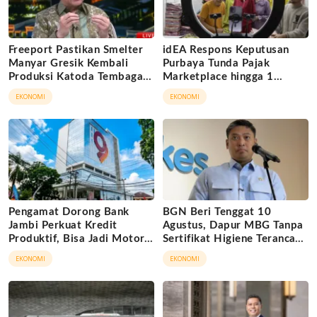
Freeport Pastikan Smelter
idEA Respons Keputusan
Manyar Gresik Kembali
Purbaya Tunda Pajak
Produksi Katoda Tembaga
Marketplace hingga 1
Mulai September 2026
November 2026
EKONOMI
EKONOMI
Pengamat Dorong Bank
BGN Beri Tenggat 10
Jambi Perkuat Kredit
Agustus, Dapur MBG Tanpa
Produktif, Bisa Jadi Motor
Sertifikat Higiene Terancam
Ekonomi Daerah
Tutup Permanen
EKONOMI
EKONOMI