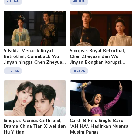
HIBURAN
HIBURAN
5 Fakta Menarik Royal
Sinopsis Royal Betrothal,
Betrothal, Comeback Wu
Chen Zheyuan dan Wu
Jinyan hingga Chen Zheyuan
Jinyan Bongkar Korupsi
Jadi Kaisar
Istana
HIBURAN
HIBURAN
Sinopsis Genius Girlfriend,
Cardi B Rilis Single Baru
Drama China Tian Xiwei dan
“AH HA”, Hadirkan Nuansa
Hu Yitian
Musim Panas