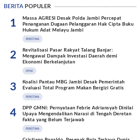
BERITA
POPULER
Massa AGRESI Desak Polda Jambi Percepat
1
Penanganan Dugaan Pelanggaran Hak Cipta Buku
Hukum Adat Melayu Jambi
PERISTIWA
Revitalisasi Pasar Rakyat Talang Banjar:
2
Mengawal Dampak Investasi Daerah demi
Ekonomi Berkelanjutan
OPINI
Koalisi Pantau MBG Jambi Desak Pemerintah
3
Evaluasi Total Program Makan Bergizi Gratis
PERISTIWA
DPP GMNI: Pernyataan Febrie Adriansyah Dinilai
4
Upaya Mengendalikan Narasi di Tengah Deretan
Fakta yang Belum Terjawab
PERISTIWA
Cristiano Ronaldo, Pesepak Bola Terkaya Dunia