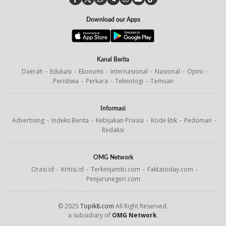
Download our Apps
Kanal Berita
Daerah
Edukasi
Ekonomi
Internasional
Nasional
Opini
Peristiwa
Perkara
Teknologi
Temuan
Informasi
Advertising
Indeks Berita
Kebijakan Privasi
Kode Etik
Pedoman
Redaksi
OMG Network
Orasi.id
Kritisi.id
Terkinijambi.com
Faktatoday.com
Penjurunegeri.com
© 2025
Topik8.com
All Right Reserved.
a subsidiary of
OMG Network
.