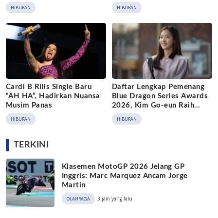
Istana
HIBURAN
HIBURAN
Cardi B Rilis Single Baru
Daftar Lengkap Pemenang
“AH HA”, Hadirkan Nuansa
Blue Dragon Series Awards
Musim Panas
2026, Kim Go-eun Raih
Grand Prize
HIBURAN
HIBURAN
TERKINI
Klasemen MotoGP 2026 Jelang GP
Inggris: Marc Marquez Ancam Jorge
Martin
3 jam yang lalu
OLAHRAGA