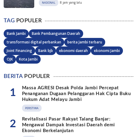
8 jam yang lalu
NASIONAL
TAG
POPULER
Bank Jambi
Bank Pembangunan Daerah
transformasi digital perbankan
berita Jambi terbaru
Joint Financing
Bank bjb
ekonomi daerah
ekonomi Jambi
OJK
Kota Jambi
BERITA
POPULER
Massa AGRESI Desak Polda Jambi Percepat
1
Penanganan Dugaan Pelanggaran Hak Cipta Buku
Hukum Adat Melayu Jambi
PERISTIWA
Revitalisasi Pasar Rakyat Talang Banjar:
2
Mengawal Dampak Investasi Daerah demi
Ekonomi Berkelanjutan