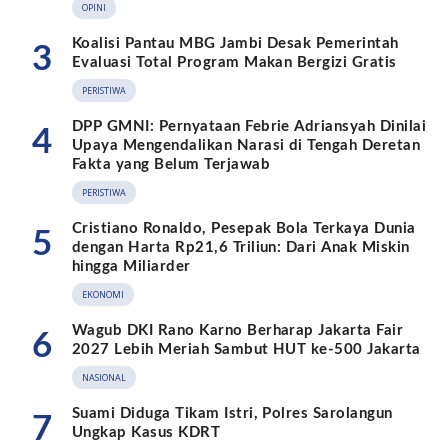
OPINI
Koalisi Pantau MBG Jambi Desak Pemerintah
3
Evaluasi Total Program Makan Bergizi Gratis
PERISTIWA
DPP GMNI: Pernyataan Febrie Adriansyah Dinilai
4
Upaya Mengendalikan Narasi di Tengah Deretan
Fakta yang Belum Terjawab
PERISTIWA
Cristiano Ronaldo, Pesepak Bola Terkaya Dunia
5
dengan Harta Rp21,6 Triliun: Dari Anak Miskin
hingga Miliarder
EKONOMI
Wagub DKI Rano Karno Berharap Jakarta Fair
6
2027 Lebih Meriah Sambut HUT ke-500 Jakarta
NASIONAL
Suami Diduga Tikam Istri, Polres Sarolangun
7
Ungkap Kasus KDRT