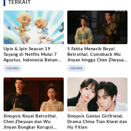
TERKAIT
Upin & Ipin Season 19
5 Fakta Menarik Royal
Tayang di Netflix Mulai 7
Betrothal, Comeback Wu
Agustus, Indonesia Belum
Jinyan hingga Chen Zheyuan
Masuk Daftar
Jadi Kaisar
HIBURAN
HIBURAN
Sinopsis Royal Betrothal,
Sinopsis Genius Girlfriend,
Chen Zheyuan dan Wu
Drama China Tian Xiwei dan
Jinyan Bongkar Korupsi
Hu Yitian