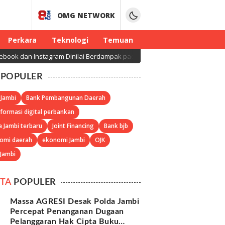
OMG NETWORK
Perkara
Teknologi
Temuan
n Instagram Dinilai Berdampak pada Kesehatan Mental Anak
POPULER
 Jambi
Bank Pembangunan Daerah
formasi digital perbankan
a Jambi terbaru
Joint Financing
Bank bjb
omi daerah
ekonomi Jambi
OJK
 Jambi
ITA
POPULER
Massa AGRESI Desak Polda Jambi
Percepat Penanganan Dugaan
Pelanggaran Hak Cipta Buku