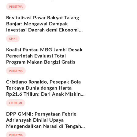
Hukum Adat Melayu Jambi
PERISTIWA
Revitalisasi Pasar Rakyat Talang
Banjar: Mengawal Dampak
Investasi Daerah demi Ekonomi
Berkelanjutan
OPINI
Koalisi Pantau MBG Jambi Desak
Pemerintah Evaluasi Total
Program Makan Bergizi Gratis
PERISTIWA
Cristiano Ronaldo, Pesepak Bola
Terkaya Dunia dengan Harta
Rp21,6 Triliun: Dari Anak Miskin
hingga Miliarder
EKONOMI
DPP GMNI: Pernyataan Febrie
Adriansyah Dinilai Upaya
Mengendalikan Narasi di Tengah
Deretan Fakta yang Belum
PERISTIWA