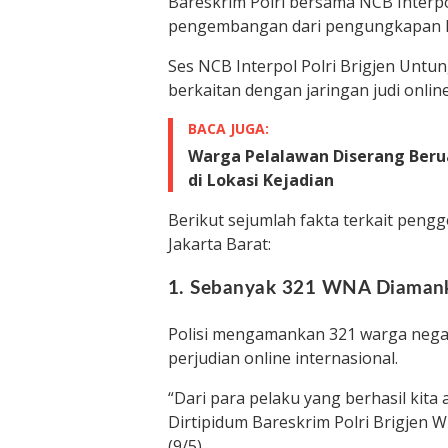
Bareskrim Polri bersama NCB Interpol
pengembangan dari pengungkapan ka
Ses NCB Interpol Polri Brigjen Un
berkaitan dengan jaringan judi onli
BACA JUGA:
Warga Pelalawan Diserang Beru
di Lokasi Kejadian
Berikut sejumlah fakta terkait peng
Jakarta Barat:
1. Sebanyak 321 WNA Diaman
Polisi mengamankan 321 warga negara
perjudian online internasional.
“Dari para pelaku yang berhasil kit
Dirtipidum Bareskrim Polri Brigjen Wi
(9/5).