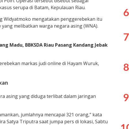
 Polri. Operasi tersebut disebut sebagai
sus serupa di Batam, Kepulauan Riau.
6
tung Widyatmoko mengatakan penggerebekan itu
ne yang melibatkan warga negara asing (WNA).
7
ang Madu, BBKSDA Riau Pasang Kandang Jebak
gerebekan markas judi online di Hayam Wuruk,
8
kan
 asing yang diduga terlibat dalam jaringan
9
a amankan, jumlahnya mencapai 321 orang,” kata
ra Satya Triputra saat jumpa pers di lokasi, Sabtu
1