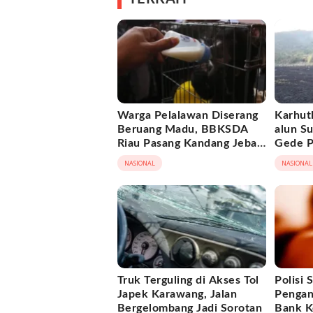
Warga Pelalawan Diserang
Karhutl
Beruang Madu, BBKSDA
alun S
Riau Pasang Kandang Jebak
Gede P
di Lokasi Kejadian
Berhas
NASIONAL
NASIONAL
Truk Terguling di Akses Tol
Polisi 
Japek Karawang, Jalan
Pengan
Bergelombang Jadi Sorotan
Bank Ke