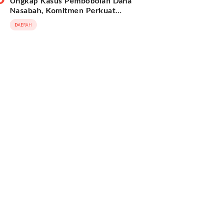
Ungkap Kasus Pembobolan Dana
Nasabah, Komitmen Perkuat
Keamanan Digital
DAERAH