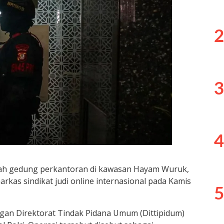
2
3
4
ah gedung perkantoran di kawasan Hayam Wuruk,
arkas sindikat judi online internasional pada Kamis
5
an Direktorat Tindak Pidana Umum (Dittipidum)