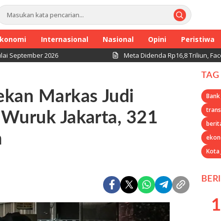
konomi
Internasional
Nasional
Opini
Peristiwa
ber 2026
Meta Didenda Rp16,8 Triliun, Facebook da
TAG
ekan Markas Judi
Bank
trans
 Wuruk Jakarta, 321
berit
n
ekon
Kota
BER
1