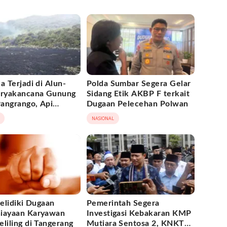
a Terjadi di Alun-
Polda Sumbar Segera Gelar
uryakancana Gunung
Sidang Etik AKBP F terkait
angrango, Api
Dugaan Pelecehan Polwan
il Dipadamka
NASIONAL
Selidiki Dugaan
Pemerintah Segera
iayaan Karyawan
Investigasi Kebakaran KMP
liling di Tangerang
Mutiara Sentosa 2, KNKT