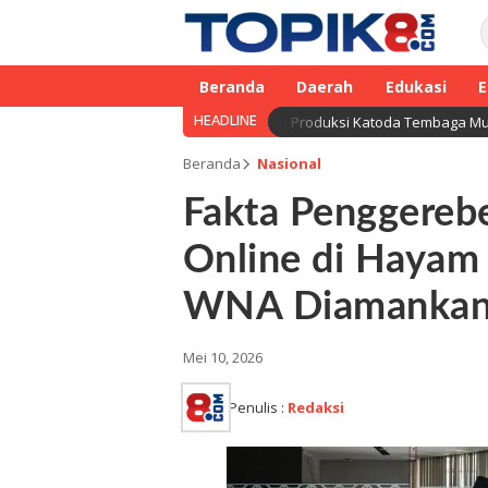
Beranda
Daerah
Edukasi
E
HEADLINE
n Smelter Manyar Gresik Kembali Produksi Katoda Tembaga Mulai Septem
Beranda
Nasional
Fakta Penggereb
Online di Hayam
WNA Diamanka
Mei 10, 2026
Penulis :
Redaksi