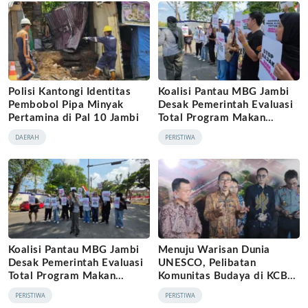
Polisi Kantongi Identitas
Koalisi Pantau MBG Jambi
Pembobol Pipa Minyak
Desak Pemerintah Evaluasi
Pertamina di Pal 10 Jambi
Total Program Makan
Bergizi Gratis
DAERAH
PERISTIWA
Koalisi Pantau MBG Jambi
Menuju Warisan Dunia
Desak Pemerintah Evaluasi
UNESCO, Pelibatan
Total Program Makan
Komunitas Budaya di KCBN
Bergizi Gratis
Muara Jambi Dinilai Belum
PERISTIWA
PERISTIWA
Inklusif