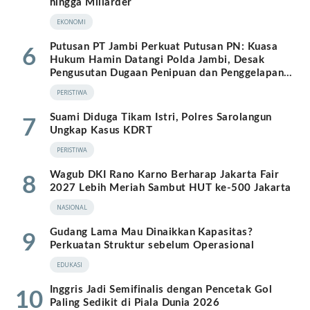
hingga Miliarder
EKONOMI
Putusan PT Jambi Perkuat Putusan PN: Kuasa
6
Hukum Hamin Datangi Polda Jambi, Desak
Pengusutan Dugaan Penipuan dan Penggelapan
BPKB
PERISTIWA
Suami Diduga Tikam Istri, Polres Sarolangun
7
Ungkap Kasus KDRT
PERISTIWA
Wagub DKI Rano Karno Berharap Jakarta Fair
8
2027 Lebih Meriah Sambut HUT ke-500 Jakarta
NASIONAL
Gudang Lama Mau Dinaikkan Kapasitas?
9
Perkuatan Struktur sebelum Operasional
EDUKASI
Inggris Jadi Semifinalis dengan Pencetak Gol
10
Paling Sedikit di Piala Dunia 2026