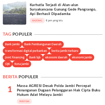
Karhutla Terjadi di Alun-alun
Suryakancana Gunung Gede Pangrango,
Api Berhasil Dipadamka
8 jam yang lalu
NASIONAL
TAG
POPULER
Bank Jambi
Bank Pembangunan Daerah
transformasi digital perbankan
berita Jambi terbaru
Joint Financing
Bank bjb
ekonomi daerah
ekonomi Jambi
OJK
Kota Jambi
BERITA
POPULER
Massa AGRESI Desak Polda Jambi Percepat
1
Penanganan Dugaan Pelanggaran Hak Cipta Buku
Hukum Adat Melayu Jambi
PERISTIWA