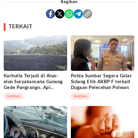
Bagikan
TERKAIT
Karhutla Terjadi di Alun-
Polda Sumbar Segera Gelar
alun Suryakancana Gunung
Sidang Etik AKBP F terkait
Gede Pangrango, Api
Dugaan Pelecehan Polwan
Berhasil Dipadamka
NASIONAL
NASIONAL