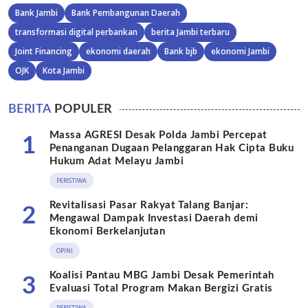
Bank Jambi
Bank Pembangunan Daerah
transformasi digital perbankan
berita Jambi terbaru
Joint Financing
ekonomi daerah
Bank bjb
ekonomi Jambi
OJK
Kota Jambi
BERITA
POPULER
Massa AGRESI Desak Polda Jambi Percepat
1
Penanganan Dugaan Pelanggaran Hak Cipta Buku
Hukum Adat Melayu Jambi
PERISTIWA
Revitalisasi Pasar Rakyat Talang Banjar:
2
Mengawal Dampak Investasi Daerah demi
Ekonomi Berkelanjutan
OPINI
Koalisi Pantau MBG Jambi Desak Pemerintah
3
Evaluasi Total Program Makan Bergizi Gratis
PERISTIWA