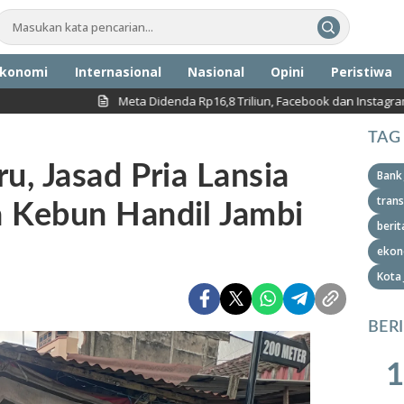
konomi
Internasional
Nasional
Opini
Peristiwa
nda Rp16,8 Triliun, Facebook dan Instagram Dinilai Berdampak pada Kes
TAG
, Jasad Pria Lansia
Bank
trans
 Kebun Handil Jambi
berit
ekon
Kota
BER
1