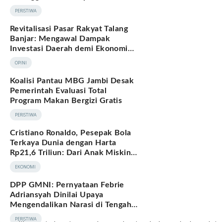
Hukum Adat Melayu Jambi
PERISTIWA
Revitalisasi Pasar Rakyat Talang
Banjar: Mengawal Dampak
Investasi Daerah demi Ekonomi
Berkelanjutan
OPINI
Koalisi Pantau MBG Jambi Desak
Pemerintah Evaluasi Total
Program Makan Bergizi Gratis
PERISTIWA
Cristiano Ronaldo, Pesepak Bola
Terkaya Dunia dengan Harta
Rp21,6 Triliun: Dari Anak Miskin
hingga Miliarder
EKONOMI
DPP GMNI: Pernyataan Febrie
Adriansyah Dinilai Upaya
Mengendalikan Narasi di Tengah
Deretan Fakta yang Belum
PERISTIWA