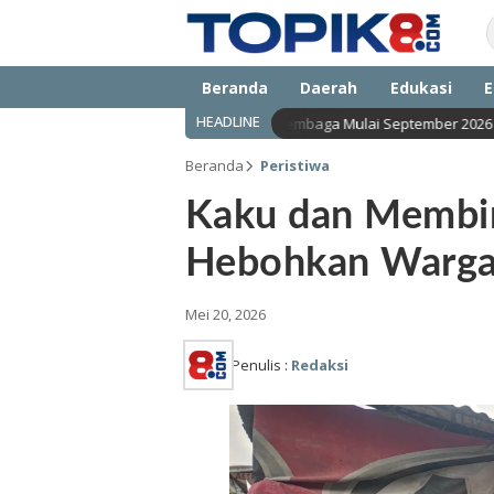
Beranda
Daerah
Edukasi
E
HEADLINE
ksi Katoda Tembaga Mulai September 2026
Meta Dide
Beranda
Peristiwa
Kaku dan Membiru
Hebohkan Warga
Mei 20, 2026
Penulis :
Redaksi