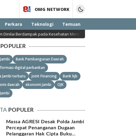
OMG NETWORK
Perkara
Teknologi
Temuan
ehatan Mental Anak
Argentina Tetapkan Tanggal Kemen
POPULER
 Jambi
Bank Pembangunan Daerah
formasi digital perbankan
a Jambi terbaru
Joint Financing
Bank bjb
omi daerah
ekonomi Jambi
OJK
 Jambi
ITA
POPULER
Massa AGRESI Desak Polda Jambi
Percepat Penanganan Dugaan
Pelanggaran Hak Cipta Buku