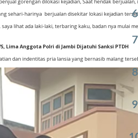
enjual gorengan dilokasi kejadian, Saat hendak berjualan, 
6
ng sehari-harinya berjualan disekitar lokasi kejadian ter
, saya lihat ada laki-laki, terbaring kaku, badan nya mulai
7
, Lima Anggota Polri di Jambi Dijatuhi Sanksi PTDH
ian dan indentitas pria lansia yang bernasib malang terse
8
9
1