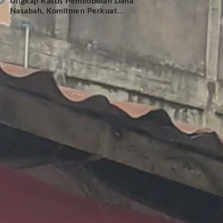
Ungkap Kasus Pembobolan Dana
Nasabah, Komitmen Perkuat
Keamanan Digital
DAERAH