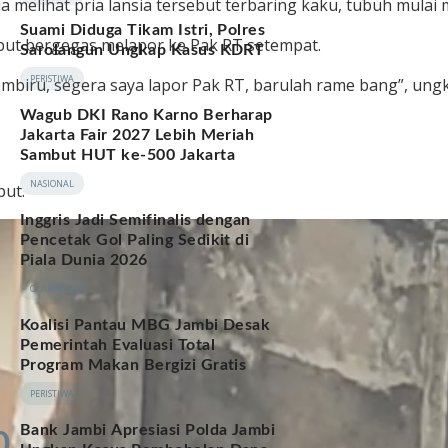
ia melihat pria lansia tersebut terbaring kaku, tubuh mulai
Terjawab
Suami Diduga Tikam Istri, Polres
sebut bergegas melapor ke Pak RT setempat.
Sarolangun Ungkap Kasus KDRT
PERISTIWA
 membiru, segera saya lapor Pak RT, barulah rame bang”, ung
Wagub DKI Rano Karno Berharap
Jakarta Fair 2027 Lebih Meriah
Sambut HUT ke-500 Jakarta
NASIONAL
but.
Inggris Jadi Semifinalis dengan
Pencetak Gol Paling Sedikit di
Piala Dunia 2026
OLAHRAGA
Koalisi Pantau MBG Jambi Desak
Pemerintah Evaluasi Total
Program Makan Bergizi Gratis
PERISTIWA
Bank Jambi Apresiasi Polda Jambi
0