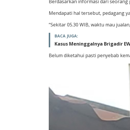
Berdasarkan informasi dari seorang p
Mendapati hal tersebut, pedagang ya
“Sekitar 05.30 WIB, waktu mau jualan
BACA JUGA:
Kasus Meninggalnya Brigadir EWS
Belum diketahui pasti penyebab kemat
Pemutar
Video