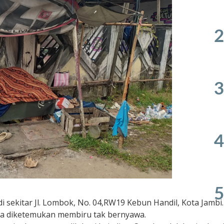
2
3
4
5
sekitar Jl. Lombok, No. 04,RW19 Kebun Handil, Kota Jambi.
nsia diketemukan membiru tak bernyawa.