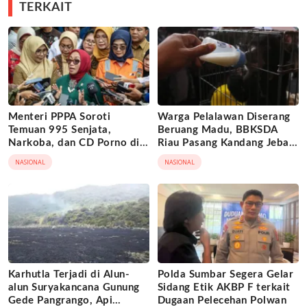
TERKAIT
Menteri PPPA Soroti
Warga Pelalawan Diserang
Temuan 995 Senjata,
Beruang Madu, BBKSDA
Narkoba, dan CD Porno di
Riau Pasang Kandang Jebak
Sekolah Jaksel
di Lokasi Kejadian
NASIONAL
NASIONAL
Karhutla Terjadi di Alun-
Polda Sumbar Segera Gelar
alun Suryakancana Gunung
Sidang Etik AKBP F terkait
Gede Pangrango, Api
Dugaan Pelecehan Polwan