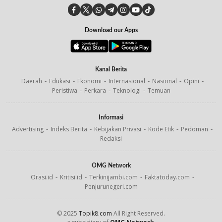
Download our Apps
Kanal Berita
Daerah
Edukasi
Ekonomi
Internasional
Nasional
Opini
Peristiwa
Perkara
Teknologi
Temuan
Informasi
Advertising
Indeks Berita
Kebijakan Privasi
Kode Etik
Pedoman
Redaksi
OMG Network
Orasi.id
Kritisi.id
Terkinijambi.com
Faktatoday.com
Penjurunegeri.com
© 2025
Topik8.com
All Right Reserved.