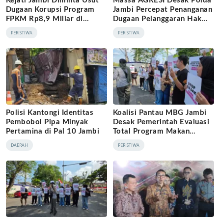
Kejati Jambi Diminta Usut
Massa AGRESI Desak Polda
Dugaan Korupsi Program
Jambi Percepat Penanganan
FPKM Rp8,9 Miliar di
Dugaan Pelanggaran Hak
Tanjab Barat
Cipta Buku Hukum Adat
PERISTIWA
PERISTIWA
Melayu Jambi
Polisi Kantongi Identitas
Koalisi Pantau MBG Jambi
Pembobol Pipa Minyak
Desak Pemerintah Evaluasi
Pertamina di Pal 10 Jambi
Total Program Makan
Bergizi Gratis
DAERAH
PERISTIWA