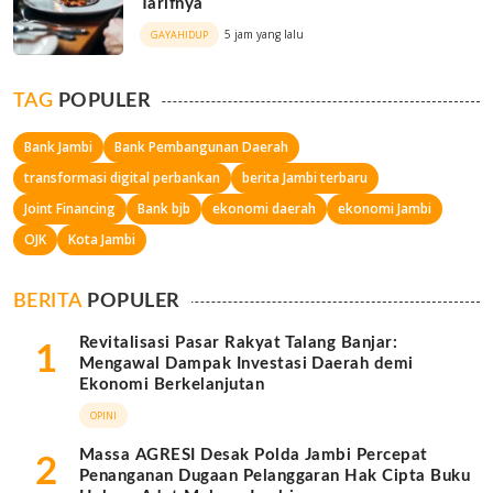
Tarifnya
5 jam yang lalu
GAYAHIDUP
TAG
POPULER
Bank Jambi
Bank Pembangunan Daerah
transformasi digital perbankan
berita Jambi terbaru
Joint Financing
Bank bjb
ekonomi daerah
ekonomi Jambi
OJK
Kota Jambi
BERITA
POPULER
Revitalisasi Pasar Rakyat Talang Banjar:
1
Mengawal Dampak Investasi Daerah demi
Ekonomi Berkelanjutan
OPINI
Massa AGRESI Desak Polda Jambi Percepat
2
Penanganan Dugaan Pelanggaran Hak Cipta Buku