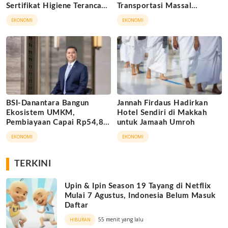
Sertifikat Higiene Terancam
Transportasi Massal
Tutup Permanen
Indonesia
EKONOMI
EKONOMI
BSI-Danantara Bangun
Jannah Firdaus Hadirkan
Ekosistem UMKM,
Hotel Sendiri di Makkah
Pembiayaan Capai Rp54,80
untuk Jamaah Umroh
Triliun
EKONOMI
EKONOMI
TERKINI
Upin & Ipin Season 19 Tayang di Netflix
Mulai 7 Agustus, Indonesia Belum Masuk
Daftar
55 menit yang lalu
HIBURAN