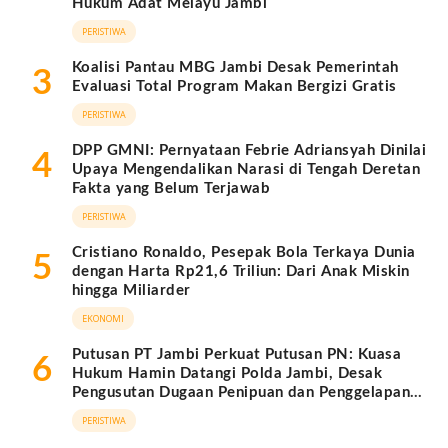
Hukum Adat Melayu Jambi
PERISTIWA
Koalisi Pantau MBG Jambi Desak Pemerintah
3
Evaluasi Total Program Makan Bergizi Gratis
PERISTIWA
DPP GMNI: Pernyataan Febrie Adriansyah Dinilai
4
Upaya Mengendalikan Narasi di Tengah Deretan
Fakta yang Belum Terjawab
PERISTIWA
Cristiano Ronaldo, Pesepak Bola Terkaya Dunia
5
dengan Harta Rp21,6 Triliun: Dari Anak Miskin
hingga Miliarder
EKONOMI
Putusan PT Jambi Perkuat Putusan PN: Kuasa
6
Hukum Hamin Datangi Polda Jambi, Desak
Pengusutan Dugaan Penipuan dan Penggelapan
BPKB
PERISTIWA