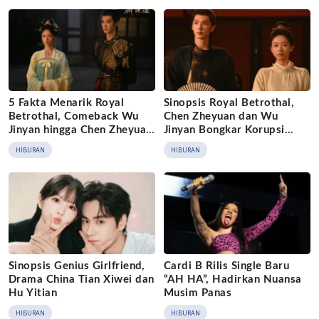
5 Fakta Menarik Royal
Sinopsis Royal Betrothal,
Betrothal, Comeback Wu
Chen Zheyuan dan Wu
Jinyan hingga Chen Zheyuan
Jinyan Bongkar Korupsi
Jadi Kaisar
Istana
HIBURAN
HIBURAN
Sinopsis Genius Girlfriend,
Cardi B Rilis Single Baru
Drama China Tian Xiwei dan
“AH HA”, Hadirkan Nuansa
Hu Yitian
Musim Panas
HIBURAN
HIBURAN