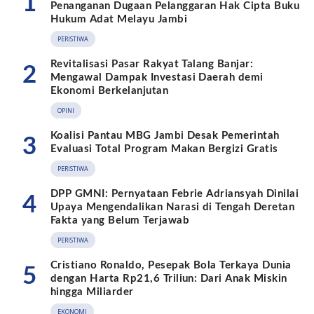
1
Penanganan Dugaan Pelanggaran Hak Cipta Buku
Hukum Adat Melayu Jambi
PERISTIWA
Revitalisasi Pasar Rakyat Talang Banjar:
2
Mengawal Dampak Investasi Daerah demi
Ekonomi Berkelanjutan
OPINI
Koalisi Pantau MBG Jambi Desak Pemerintah
3
Evaluasi Total Program Makan Bergizi Gratis
PERISTIWA
DPP GMNI: Pernyataan Febrie Adriansyah Dinilai
4
Upaya Mengendalikan Narasi di Tengah Deretan
Fakta yang Belum Terjawab
PERISTIWA
Cristiano Ronaldo, Pesepak Bola Terkaya Dunia
5
dengan Harta Rp21,6 Triliun: Dari Anak Miskin
hingga Miliarder
EKONOMI