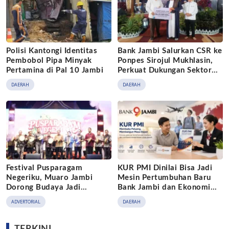
Polisi Kantongi Identitas
Bank Jambi Salurkan CSR ke
Pembobol Pipa Minyak
Ponpes Sirojul Mukhlasin,
Pertamina di Pal 10 Jambi
Perkuat Dukungan Sektor
Pendidikan
DAERAH
DAERAH
Festival Pusparagam
KUR PMI Dinilai Bisa Jadi
Negeriku, Muaro Jambi
Mesin Pertumbuhan Baru
Dorong Budaya Jadi
Bank Jambi dan Ekonomi
Penggerak Ekonomi Kreatif
Daerah
ADVERTORIAL
DAERAH