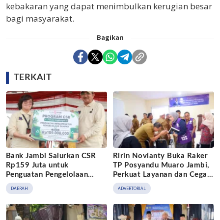
kebakaran yang dapat menimbulkan kerugian besar
bagi masyarakat.
Bagikan
TERKAIT
Bank Jambi Salurkan CSR
Ririn Novianty Buka Raker
Rp159 Juta untuk
TP Posyandu Muaro Jambi,
Penguatan Pengelolaan
Perkuat Layanan dan Cegah
Sampah di Tanjung Jabung
Stunting
DAERAH
ADVERTORIAL
Barat