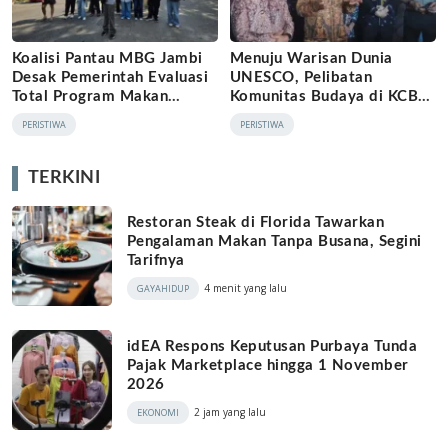
Koalisi Pantau MBG Jambi
Menuju Warisan Dunia
Desak Pemerintah Evaluasi
UNESCO, Pelibatan
Total Program Makan
Komunitas Budaya di KCBN
Bergizi Gratis
Muara Jambi Dinilai Belum
PERISTIWA
PERISTIWA
Inklusif
TERKINI
Restoran Steak di Florida Tawarkan
Pengalaman Makan Tanpa Busana, Segini
Tarifnya
4 menit yang lalu
GAYAHIDUP
idEA Respons Keputusan Purbaya Tunda
Pajak Marketplace hingga 1 November
2026
2 jam yang lalu
EKONOMI