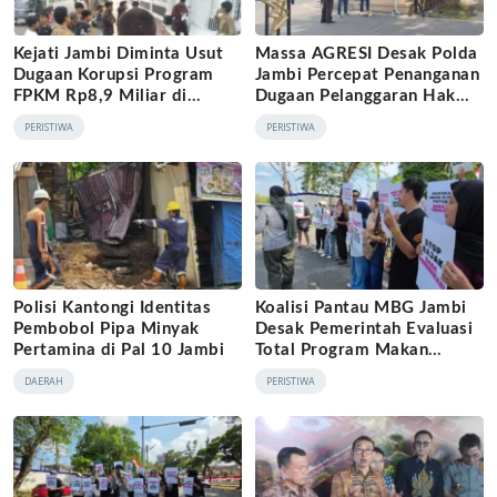
Kejati Jambi Diminta Usut
Massa AGRESI Desak Polda
Dugaan Korupsi Program
Jambi Percepat Penanganan
FPKM Rp8,9 Miliar di
Dugaan Pelanggaran Hak
Tanjab Barat
Cipta Buku Hukum Adat
PERISTIWA
PERISTIWA
Melayu Jambi
Polisi Kantongi Identitas
Koalisi Pantau MBG Jambi
Pembobol Pipa Minyak
Desak Pemerintah Evaluasi
Pertamina di Pal 10 Jambi
Total Program Makan
Bergizi Gratis
DAERAH
PERISTIWA