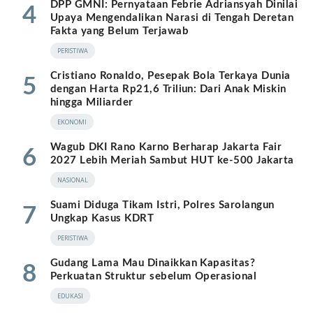
DPP GMNI: Pernyataan Febrie Adriansyah Dinilai
4
Upaya Mengendalikan Narasi di Tengah Deretan
Fakta yang Belum Terjawab
PERISTIWA
Cristiano Ronaldo, Pesepak Bola Terkaya Dunia
5
dengan Harta Rp21,6 Triliun: Dari Anak Miskin
hingga Miliarder
EKONOMI
Wagub DKI Rano Karno Berharap Jakarta Fair
6
2027 Lebih Meriah Sambut HUT ke-500 Jakarta
NASIONAL
Suami Diduga Tikam Istri, Polres Sarolangun
7
Ungkap Kasus KDRT
PERISTIWA
Gudang Lama Mau Dinaikkan Kapasitas?
8
Perkuatan Struktur sebelum Operasional
EDUKASI