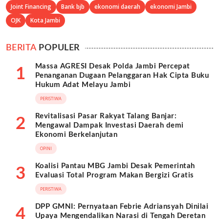
Joint Financing
Bank bjb
ekonomi daerah
ekonomi Jambi
OJK
Kota Jambi
BERITA
POPULER
Massa AGRESI Desak Polda Jambi Percepat
1
Penanganan Dugaan Pelanggaran Hak Cipta Buku
Hukum Adat Melayu Jambi
PERISTIWA
Revitalisasi Pasar Rakyat Talang Banjar:
2
Mengawal Dampak Investasi Daerah demi
Ekonomi Berkelanjutan
OPINI
Koalisi Pantau MBG Jambi Desak Pemerintah
3
Evaluasi Total Program Makan Bergizi Gratis
PERISTIWA
DPP GMNI: Pernyataan Febrie Adriansyah Dinilai
4
Upaya Mengendalikan Narasi di Tengah Deretan