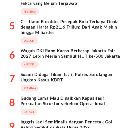
Fakta yang Belum Terjawab
PERISTIWA
Cristiano Ronaldo, Pesepak Bola Terkaya Dunia
5
dengan Harta Rp21,6 Triliun: Dari Anak Miskin
hingga Miliarder
EKONOMI
Wagub DKI Rano Karno Berharap Jakarta Fair
6
2027 Lebih Meriah Sambut HUT ke-500 Jakarta
NASIONAL
Suami Diduga Tikam Istri, Polres Sarolangun
7
Ungkap Kasus KDRT
PERISTIWA
Gudang Lama Mau Dinaikkan Kapasitas?
8
Perkuatan Struktur sebelum Operasional
EDUKASI
Inggris Jadi Semifinalis dengan Pencetak Gol
9
Paling Sedikit di Piala Dunia 2026