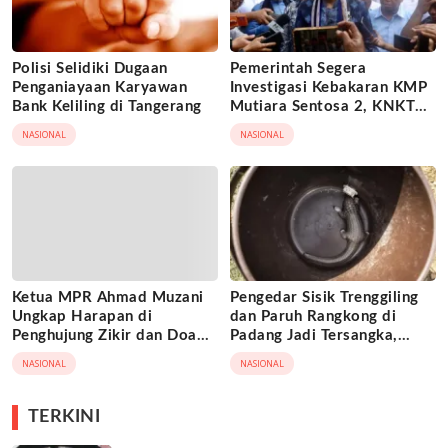
Polisi Selidiki Dugaan
Pemerintah Segera
Penganiayaan Karyawan
Investigasi Kebakaran KMP
Bank Keliling di Tangerang
Mutiara Sentosa 2, KNKT
Turun Tangan
NASIONAL
NASIONAL
Ketua MPR Ahmad Muzani
Pengedar Sisik Trenggiling
Ungkap Harapan di
dan Paruh Rangkong di
Penghujung Zikir dan Doa
Padang Jadi Tersangka,
Kebangsaan
Terancam 15 Tahun Penjara
NASIONAL
NASIONAL
TERKINI