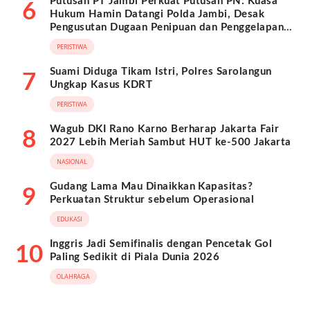
Putusan PT Jambi Perkuat Putusan PN: Kuasa
6
Hukum Hamin Datangi Polda Jambi, Desak
Pengusutan Dugaan Penipuan dan Penggelapan
BPKB
PERISTIWA
Suami Diduga Tikam Istri, Polres Sarolangun
7
Ungkap Kasus KDRT
PERISTIWA
Wagub DKI Rano Karno Berharap Jakarta Fair
8
2027 Lebih Meriah Sambut HUT ke-500 Jakarta
NASIONAL
Gudang Lama Mau Dinaikkan Kapasitas?
9
Perkuatan Struktur sebelum Operasional
EDUKASI
Inggris Jadi Semifinalis dengan Pencetak Gol
10
Paling Sedikit di Piala Dunia 2026
OLAHRAGA