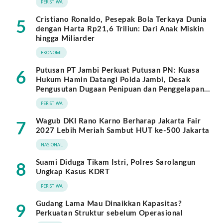
PERISTIWA
Cristiano Ronaldo, Pesepak Bola Terkaya Dunia
5
dengan Harta Rp21,6 Triliun: Dari Anak Miskin
hingga Miliarder
EKONOMI
Putusan PT Jambi Perkuat Putusan PN: Kuasa
6
Hukum Hamin Datangi Polda Jambi, Desak
Pengusutan Dugaan Penipuan dan Penggelapan
BPKB
PERISTIWA
Wagub DKI Rano Karno Berharap Jakarta Fair
7
2027 Lebih Meriah Sambut HUT ke-500 Jakarta
NASIONAL
Suami Diduga Tikam Istri, Polres Sarolangun
8
Ungkap Kasus KDRT
PERISTIWA
Gudang Lama Mau Dinaikkan Kapasitas?
9
Perkuatan Struktur sebelum Operasional