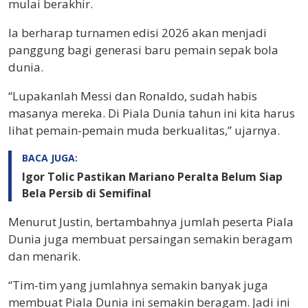
mulai berakhir.
Ia berharap turnamen edisi 2026 akan menjadi
panggung bagi generasi baru pemain sepak bola
dunia.
“Lupakanlah Messi dan Ronaldo, sudah habis
masanya mereka. Di Piala Dunia tahun ini kita harus
lihat pemain-pemain muda berkualitas,” ujarnya.
BACA JUGA:
Igor Tolic Pastikan Mariano Peralta Belum Siap
Bela Persib di Semifinal
Menurut Justin, bertambahnya jumlah peserta Piala
Dunia juga membuat persaingan semakin beragam
dan menarik.
“Tim-tim yang jumlahnya semakin banyak juga
membuat Piala Dunia ini semakin beragam. Jadi ini