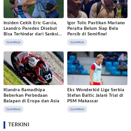
Insiden Cekik Eric Garcia,
Igor Tolic Pastikan Mariano
Leandro Paredes Disebut
Peralta Belum Siap Bela
Bisa Terhindar dari Sanksi
Persib di Semifinal
FIFA
OLAHRAGA
OLAHRAGA
Kiandra Ramadhipa
Eks Wonderkid Liga Serbia
Beberkan Perbedaan
Stefan Baltic Jalani Trial di
Balapan di Eropa dan Asia
PSM Makassar
OLAHRAGA
OLAHRAGA
TERKINI