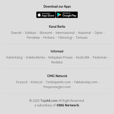
Download our Apps
Kanal Berita
Daerah
Edukasi
Ekonomi
Internasional
Nasional
Opini
Peristiwa
Perkara
Teknologi
Temuan
Informasi
Advertising
Indeks Berita
Kebijakan Privasi
Kode Etik
Pedoman
Redaksi
OMG Network
Orasi.id
Kritisi.id
Terkinijambi.com
Faktatoday.com
Penjurunegeri.com
© 2025
Topik8.com
All Right Reserved.
a subsidiary of
OMG Network
.