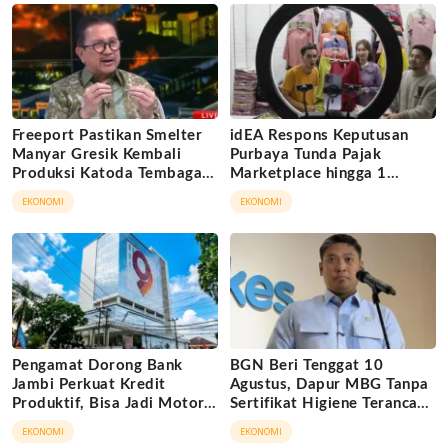
Freeport Pastikan Smelter
idEA Respons Keputusan
Manyar Gresik Kembali
Purbaya Tunda Pajak
Produksi Katoda Tembaga
Marketplace hingga 1
Mulai September 2026
November 2026
EKONOMI
EKONOMI
Pengamat Dorong Bank
BGN Beri Tenggat 10
Jambi Perkuat Kredit
Agustus, Dapur MBG Tanpa
Produktif, Bisa Jadi Motor
Sertifikat Higiene Terancam
Ekonomi Daerah
Tutup Permanen
EKONOMI
EKONOMI