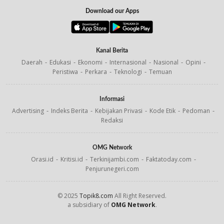
Download our Apps
Kanal Berita
Daerah
Edukasi
Ekonomi
Internasional
Nasional
Opini
Peristiwa
Perkara
Teknologi
Temuan
Informasi
Advertising
Indeks Berita
Kebijakan Privasi
Kode Etik
Pedoman
Redaksi
OMG Network
Orasi.id
Kritisi.id
Terkinijambi.com
Faktatoday.com
Penjurunegeri.com
© 2025
Topik8.com
All Right Reserved.
a subsidiary of
OMG Network
.