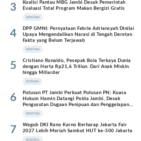
Koalisi Pantau MBG Jambi Desak Pemerintah
3
Evaluasi Total Program Makan Bergizi Gratis
PERISTIWA
DPP GMNI: Pernyataan Febrie Adriansyah Dinilai
4
Upaya Mengendalikan Narasi di Tengah Deretan
Fakta yang Belum Terjawab
PERISTIWA
Cristiano Ronaldo, Pesepak Bola Terkaya Dunia
5
dengan Harta Rp21,6 Triliun: Dari Anak Miskin
hingga Miliarder
EKONOMI
Putusan PT Jambi Perkuat Putusan PN: Kuasa
6
Hukum Hamin Datangi Polda Jambi, Desak
Pengusutan Dugaan Penipuan dan Penggelapan
BPKB
PERISTIWA
Wagub DKI Rano Karno Berharap Jakarta Fair
7
2027 Lebih Meriah Sambut HUT ke-500 Jakarta
NASIONAL