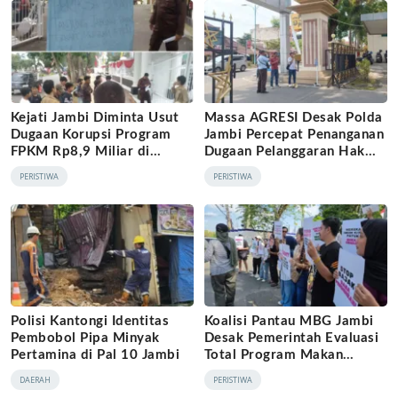
Kejati Jambi Diminta Usut
Massa AGRESI Desak Polda
Dugaan Korupsi Program
Jambi Percepat Penanganan
FPKM Rp8,9 Miliar di
Dugaan Pelanggaran Hak
Tanjab Barat
Cipta Buku Hukum Adat
PERISTIWA
PERISTIWA
Melayu Jambi
Polisi Kantongi Identitas
Koalisi Pantau MBG Jambi
Pembobol Pipa Minyak
Desak Pemerintah Evaluasi
Pertamina di Pal 10 Jambi
Total Program Makan
Bergizi Gratis
DAERAH
PERISTIWA