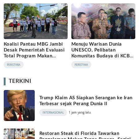
Koalisi Pantau MBG Jambi
Menuju Warisan Dunia
Desak Pemerintah Evaluasi
UNESCO, Pelibatan
Total Program Makan
Komunitas Budaya di KCBN
Bergizi Gratis
Muara Jambi Dinilai Belum
PERISTIWA
PERISTIWA
Inklusif
TERKINI
Trump Klaim AS Siapkan Serangan ke Iran
Terbesar sejak Perang Dunia II
1 jam yang lalu
INTERNASIONAL
Restoran Steak di Florida Tawarkan