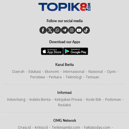
Follow our social media
Download our Apps
Kanal Berita
Daerah
Edukasi
Ekonomi
Internasional
Nasional
Opini
Peristiwa
Perkara
Teknologi
Temuan
Informasi
Advertising
Indeks Berita
Kebijakan Privasi
Kode Etik
Pedoman
Redaksi
OMG Network
Orasi.id
Kritisi.id
Terkinijambi.com
Faktatoday.com