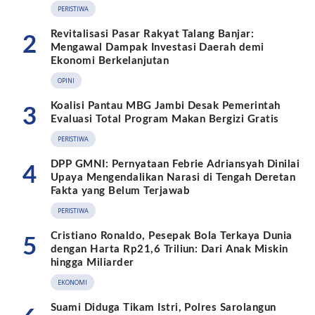
PERISTIWA
Revitalisasi Pasar Rakyat Talang Banjar:
2
Mengawal Dampak Investasi Daerah demi
Ekonomi Berkelanjutan
OPINI
Koalisi Pantau MBG Jambi Desak Pemerintah
3
Evaluasi Total Program Makan Bergizi Gratis
PERISTIWA
DPP GMNI: Pernyataan Febrie Adriansyah Dinilai
4
Upaya Mengendalikan Narasi di Tengah Deretan
Fakta yang Belum Terjawab
PERISTIWA
Cristiano Ronaldo, Pesepak Bola Terkaya Dunia
5
dengan Harta Rp21,6 Triliun: Dari Anak Miskin
hingga Miliarder
EKONOMI
Suami Diduga Tikam Istri, Polres Sarolangun