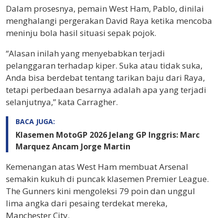
Dalam prosesnya, pemain West Ham, Pablo, dinilai
menghalangi pergerakan David Raya ketika mencoba
meninju bola hasil situasi sepak pojok.
“Alasan inilah yang menyebabkan terjadi
pelanggaran terhadap kiper. Suka atau tidak suka,
Anda bisa berdebat tentang tarikan baju dari Raya,
tetapi perbedaan besarnya adalah apa yang terjadi
selanjutnya,” kata Carragher.
BACA JUGA:
Klasemen MotoGP 2026 Jelang GP Inggris: Marc
Marquez Ancam Jorge Martin
Kemenangan atas West Ham membuat Arsenal
semakin kukuh di puncak klasemen Premier League.
The Gunners kini mengoleksi 79 poin dan unggul
lima angka dari pesaing terdekat mereka,
Manchester City.