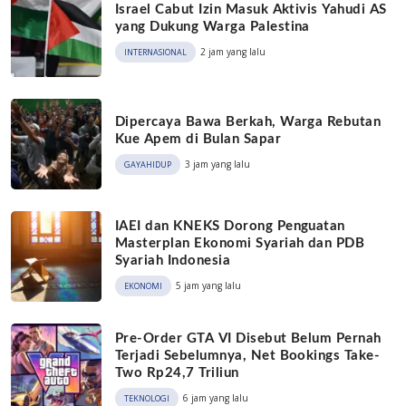
Israel Cabut Izin Masuk Aktivis Yahudi AS
yang Dukung Warga Palestina
2 jam yang lalu
INTERNASIONAL
Dipercaya Bawa Berkah, Warga Rebutan
Kue Apem di Bulan Sapar
3 jam yang lalu
GAYAHIDUP
IAEI dan KNEKS Dorong Penguatan
Masterplan Ekonomi Syariah dan PDB
Syariah Indonesia
5 jam yang lalu
EKONOMI
Pre-Order GTA VI Disebut Belum Pernah
Terjadi Sebelumnya, Net Bookings Take-
Two Rp24,7 Triliun
6 jam yang lalu
TEKNOLOGI