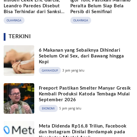
Insiden Cekik Eric Garcia,
Igor Tolic Pastikan Mariano
Leandro Paredes Disebut
Peralta Belum Siap Bela
Bisa Terhindar dari Sanksi
Persib di Semifinal
FIFA
OLAHRAGA
OLAHRAGA
TERKINI
6 Makanan yang Sebaiknya Dihindari
Sebelum Oral Sex, dari Bawang hingga
Kopi
3 jam yang lalu
GAYAHIDUP
Freeport Pastikan Smelter Manyar Gresik
Kembali Produksi Katoda Tembaga Mulai
September 2026
5 jam yang lalu
EKONOMI
Meta Didenda Rp16,8 Triliun, Facebook
dan Instagram Dinilai Berdampak pada