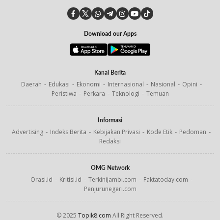
Download our Apps
Kanal Berita
Daerah
Edukasi
Ekonomi
Internasional
Nasional
Opini
Peristiwa
Perkara
Teknologi
Temuan
Informasi
Advertising
Indeks Berita
Kebijakan Privasi
Kode Etik
Pedoman
Redaksi
OMG Network
Orasi.id
Kritisi.id
Terkinijambi.com
Faktatoday.com
Penjurunegeri.com
© 2025
Topik8.com
All Right Reserved.