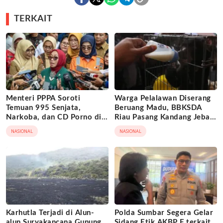
TERKAIT
Menteri PPPA Soroti
Warga Pelalawan Diserang
Temuan 995 Senjata,
Beruang Madu, BBKSDA
Narkoba, dan CD Porno di
Riau Pasang Kandang Jebak
Sekolah Jaksel
di Lokasi Kejadian
NASIONAL
NASIONAL
Karhutla Terjadi di Alun-
Polda Sumbar Segera Gelar
alun Suryakancana Gunung
Sidang Etik AKBP F terkait