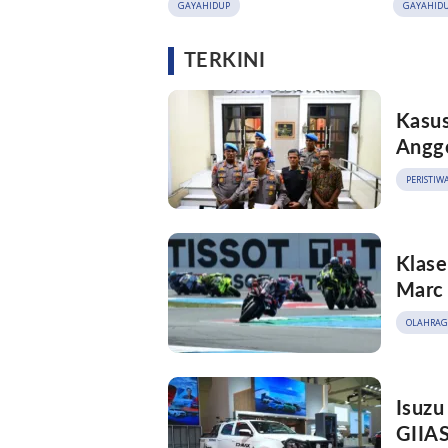
GAYAHIDUP
GAYAHID
TERKINI
Kasus
Anggo
PERISTIW
Klase
Marc
OLAHRAG
Isuzu
GIIAS