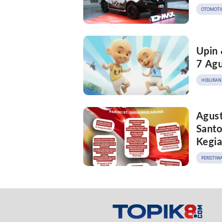
OTOMOTI
Upin 
7 Agu
HIBURAN
Agust
Santo
Kegi
PERISTIW