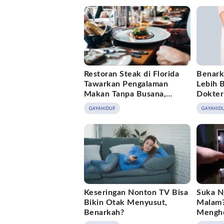
Restoran Steak di Florida
Benark
Tawarkan Pengalaman
Lebih 
Makan Tanpa Busana,
Dokter
Segini Tarifnya
GAYAHIDUP
GAYAHID
Keseringan Nonton TV Bisa
Suka N
Bikin Otak Menyusut,
Malam?
Benarkah?
Mengh
Kebias