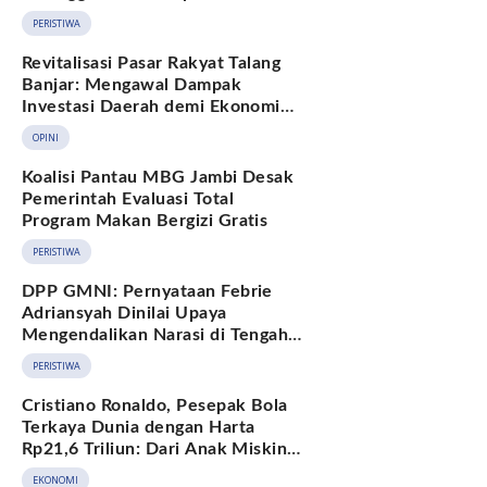
Hukum Adat Melayu Jambi
PERISTIWA
Revitalisasi Pasar Rakyat Talang
Banjar: Mengawal Dampak
Investasi Daerah demi Ekonomi
Berkelanjutan
OPINI
Koalisi Pantau MBG Jambi Desak
Pemerintah Evaluasi Total
Program Makan Bergizi Gratis
PERISTIWA
DPP GMNI: Pernyataan Febrie
Adriansyah Dinilai Upaya
Mengendalikan Narasi di Tengah
Deretan Fakta yang Belum
PERISTIWA
Terjawab
Cristiano Ronaldo, Pesepak Bola
Terkaya Dunia dengan Harta
Rp21,6 Triliun: Dari Anak Miskin
hingga Miliarder
EKONOMI