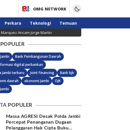
OMG NETWORK
Perkara
Teknologi
Temuan
Ancam Jorge Martin
Agustus-September Penuh Sukacit
POPULER
 Jambi
Bank Pembangunan Daerah
formasi digital perbankan
a Jambi terbaru
Joint Financing
Bank bjb
omi daerah
ekonomi Jambi
OJK
 Jambi
ITA
POPULER
Massa AGRESI Desak Polda Jambi
Percepat Penanganan Dugaan
Pelanggaran Hak Cipta Buku