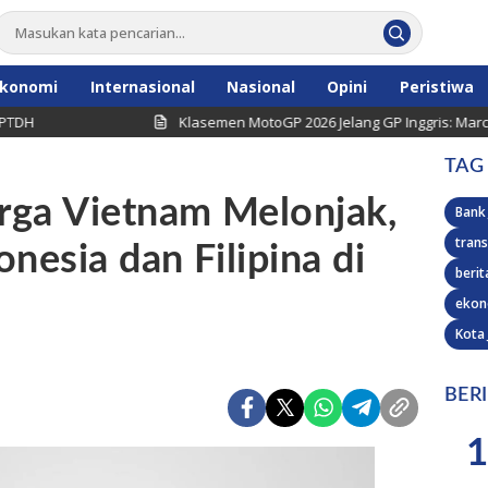
konomi
Internasional
Nasional
Opini
Peristiwa
Klasemen MotoGP 2026 Jelang GP Inggris: Marc Marquez 
TAG
rga Vietnam Melonjak,
Bank
trans
nesia dan Filipina di
berit
ekon
Kota
BER
1