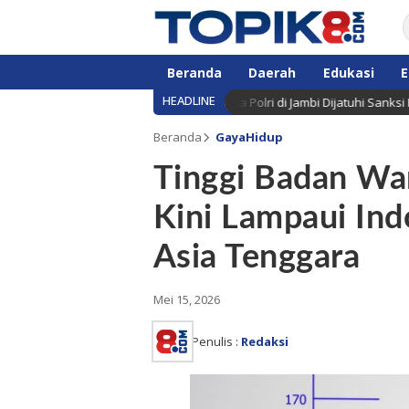
Beranda
Daerah
Edukasi
E
HEADLINE
lnya Brigadir EWS, Lima Anggota Polri di Jambi Dijatuhi Sanksi PTDH
Beranda
GayaHidup
Tinggi Badan Wa
Kini Lampaui Indo
Asia Tenggara
Mei 15, 2026
Penulis :
Redaksi