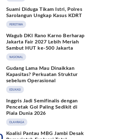
Suami Diduga Tikam Istri, Polres
Sarolangun Ungkap Kasus KDRT
PERISTIWA
Wagub DKI Rano Karno Berharap
Jakarta Fair 2027 Lebih Meriah
Sambut HUT ke-500 Jakarta
NASIONAL
Gudang Lama Mau Dinaikkan
Kapasitas? Perkuatan Struktur
sebelum Operasional
EDUKASI
Inggris Jadi Semifinalis dengan
Pencetak Gol Paling Sedikit di
Piala Dunia 2026
OLAHRAGA
Koalisi Pantau MBG Jambi Desak
0