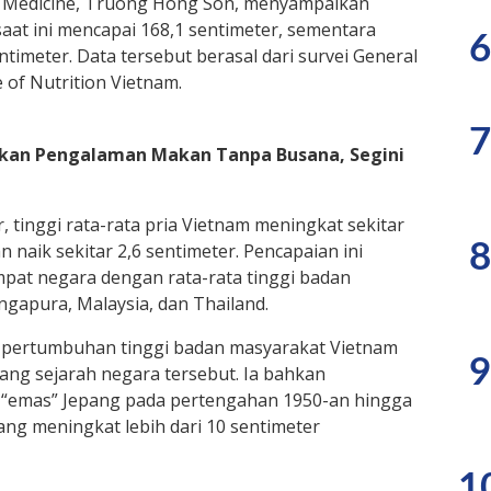
ied Medicine, Truong Hong Son, menyampaikan
saat ini mencapai 168,1 sentimeter, sementara
6
imeter. Data tersebut berasal dari survei General
te of Nutrition Vietnam.
7
arkan Pengalaman Makan Tanpa Busana, Segini
 tinggi rata-rata pria Vietnam meningkat sekitar
naik sekitar 2,6 sentimeter. Pencapaian ini
8
pat negara dengan rata-rata tinggi badan
ingapura, Malaysia, dan Thailand.
pertumbuhan tinggi badan masyarakat Vietnam
9
jang sejarah negara tersebut. Ia bahkan
“emas” Jepang pada pertengahan 1950-an hingga
pang meningkat lebih dari 10 sentimeter
1