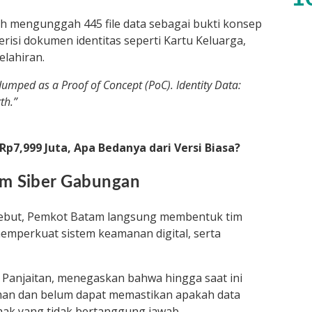
h mengunggah 445 file data sebagai bukti konsep
berisi dokumen identitas seperti Kartu Keluarga,
elahiran.
 dumped as a Proof of Concept (PoC). Identity Data:
th.”
 Rp7,999 Juta, Apa Bedanya dari Versi Biasa?
m Siber Gabungan
ebut, Pemkot Batam langsung membentuk tim
emperkuat sistem keamanan digital, serta
 Panjaitan, menegaskan bahwa hingga saat ini
an dan belum dapat memastikan apakah data
ihak yang tidak bertanggung jawab.