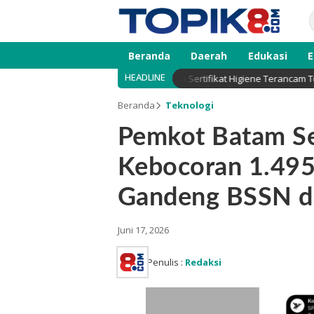
Beranda
Daerah
Edukasi
E
HEADLINE
gat 10 Agustus, Dapur MBG Tanpa Sertifikat Higiene Terancam Tutup Pe
Beranda
Teknologi
Pemkot Batam Se
Kebocoran 1.495
Gandeng BSSN d
Juni 17, 2026
Penulis :
Redaksi