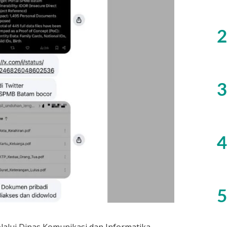
2
3
4
5
alui Dinas Komunikasi dan Informatika