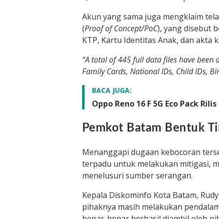
Akun yang sama juga mengklaim tela
(
Proof of Concept/PoC
), yang disebut 
KTP, Kartu Identitas Anak, dan akta k
“A total of 445 full data files have been
Family Cards, National IDs, Child IDs, Bir
BACA JUGA:
Oppo Reno 16 F 5G Eco Pack Rilis
Pemkot Batam Bentuk Ti
Menanggapi dugaan kebocoran ters
terpadu untuk melakukan mitigasi, m
menelusuri sumber serangan.
Kepala Diskominfo Kota Batam, Rudy
pihaknya masih melakukan pendalam
benar-benar berhasil diambil oleh p