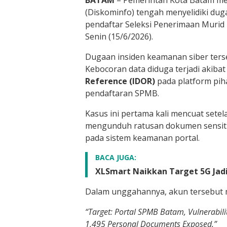
(Diskominfo) tengah menyelidiki dug
pendaftar Seleksi Penerimaan Murid 
Senin (15/6/2026).
Dugaan insiden keamanan siber terse
Kebocoran data diduga terjadi akiba
Reference (IDOR)
pada platform piha
pendaftaran SPMB.
Kasus ini pertama kali mencuat sete
mengunduh ratusan dokumen sensitif
pada sistem keamanan portal.
BACA JUGA:
XLSmart Naikkan Target 5G Jadi 
Dalam unggahannya, akun tersebut 
“Target: Portal SPMB Batam, Vulnerabilit
1,495 Personal Documents Exposed.”