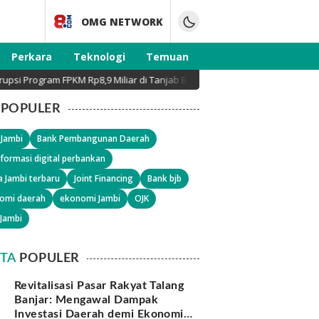
OMG NETWORK
Perkara
Teknologi
Temuan
ram FPKM Rp8,9 Miliar di Tanjab Barat
XLSmart Naikka
POPULER
 Jambi
Bank Pembangunan Daerah
formasi digital perbankan
a Jambi terbaru
Joint Financing
Bank bjb
omi daerah
ekonomi Jambi
OJK
 Jambi
ITA
POPULER
Revitalisasi Pasar Rakyat Talang
Banjar: Mengawal Dampak
Investasi Daerah demi Ekonomi