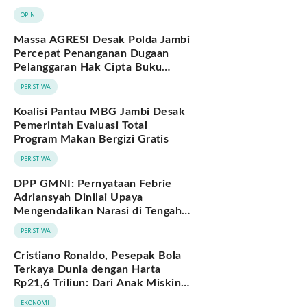
Berkelanjutan
OPINI
Massa AGRESI Desak Polda Jambi
Percepat Penanganan Dugaan
Pelanggaran Hak Cipta Buku
Hukum Adat Melayu Jambi
PERISTIWA
Koalisi Pantau MBG Jambi Desak
Pemerintah Evaluasi Total
Program Makan Bergizi Gratis
PERISTIWA
DPP GMNI: Pernyataan Febrie
Adriansyah Dinilai Upaya
Mengendalikan Narasi di Tengah
Deretan Fakta yang Belum
PERISTIWA
Terjawab
Cristiano Ronaldo, Pesepak Bola
Terkaya Dunia dengan Harta
Rp21,6 Triliun: Dari Anak Miskin
hingga Miliarder
EKONOMI