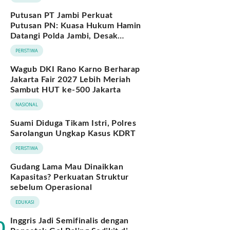
Putusan PT Jambi Perkuat
Putusan PN: Kuasa Hukum Hamin
Datangi Polda Jambi, Desak
Pengusutan Dugaan Penipuan dan
PERISTIWA
Penggelapan BPKB
Wagub DKI Rano Karno Berharap
Jakarta Fair 2027 Lebih Meriah
Sambut HUT ke-500 Jakarta
NASIONAL
Suami Diduga Tikam Istri, Polres
Sarolangun Ungkap Kasus KDRT
PERISTIWA
Gudang Lama Mau Dinaikkan
Kapasitas? Perkuatan Struktur
sebelum Operasional
EDUKASI
Inggris Jadi Semifinalis dengan
0