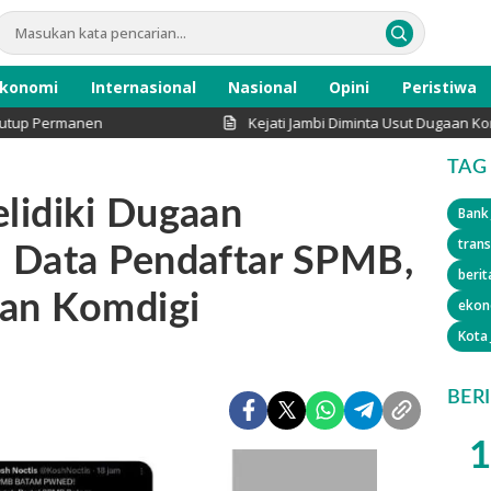
konomi
Internasional
Nasional
Opini
Peristiwa
rmanen
Kejati Jambi Diminta Usut Dugaan Korupsi Prog
TAG
lidiki Dugaan
Bank
trans
 Data Pendaftar SPMB,
berit
an Komdigi
ekon
Kota
BER
1