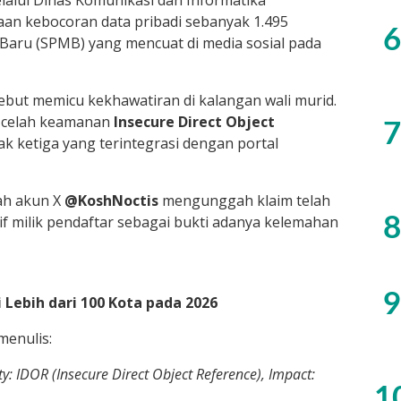
aan kebocoran data pribadi sebanyak 1.495
6
Baru (SPMB) yang mencuat di media sosial pada
but memicu kekhawatiran di kalangan wali murid.
t celah keamanan
Insecure Direct Object
7
k ketiga yang terintegrasi dengan portal
lah akun X
@KoshNoctis
mengunggah klaim telah
 milik pendaftar sebagai bukti adanya kelemahan
8
9
Lebih dari 100 Kota pada 2026
menulis:
y: IDOR (Insecure Direct Object Reference), Impact:
1