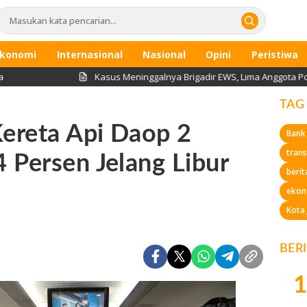
konomi
Internasional
Nasional
Opini
Peristiwa
Kasus Meninggalnya Brigadir EWS, Lima Anggota Polri di Jambi
TAG
Kereta Api Daop 2
Bank
trans
 Persen Jelang Libur
berit
ekon
Kota
BER
1