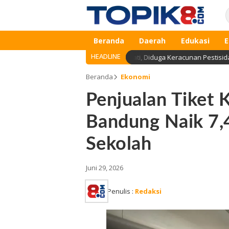
Beranda
Daerah
Edukasi
E
HEADLINE
aman Nasional Amboseli Kenya Mati, Diduga Keracunan Pestisida
Beranda
Ekonomi
Penjualan Tiket 
Bandung Naik 7,4
Sekolah
Juni 29, 2026
Penulis :
Redaksi