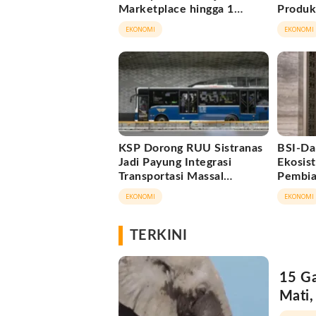
Marketplace hingga 1
Produkt
November 2026
Ekonom
EKONOMI
EKONOMI
KSP Dorong RUU Sistranas
BSI-Da
Jadi Payung Integrasi
Ekosi
Transportasi Massal
Pembia
Indonesia
Triliun
EKONOMI
EKONOMI
TERKINI
15 Ga
Mati,