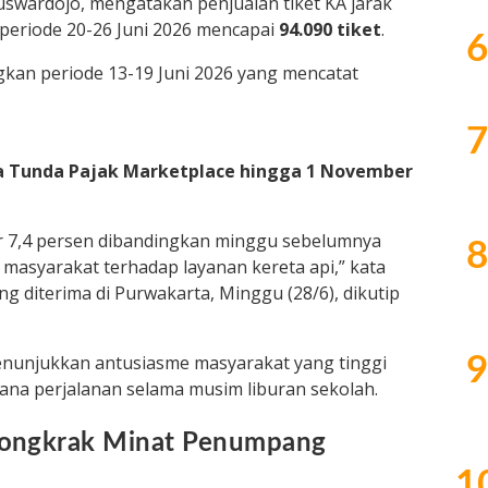
wardojo, mengatakan penjualan tiket KA jarak
 periode 20-26 Juni 2026 mencapai
94.090 tiket
.
6
gkan periode 13-19 Juni 2026 yang mencatat
7
a Tunda Pajak Marketplace hingga 1 November
ar 7,4 persen dibandingkan minggu sebelumnya
8
masyarakat terhadap layanan kereta api,” kata
 diterima di Purwakarta, Minggu (28/6), dikutip
menunjukkan antusiasme masyarakat yang tinggi
9
rana perjalanan selama musim liburan sekolah.
 Dongkrak Minat Penumpang
1