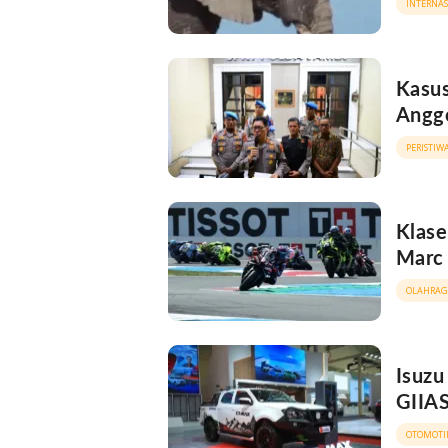
INTERNA
Kasus
Anggo
PERISTIW
Klase
Marc
OLAHRAG
Isuzu
GIIAS
OTOMOTI