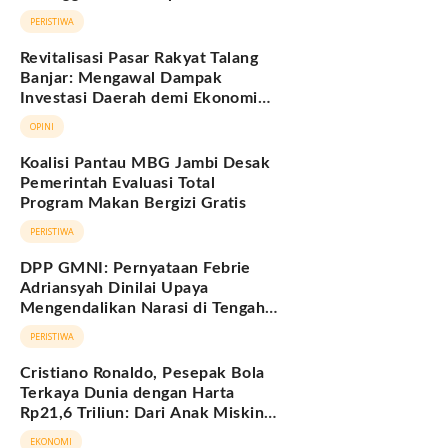
Hukum Adat Melayu Jambi
PERISTIWA
Revitalisasi Pasar Rakyat Talang
Banjar: Mengawal Dampak
Investasi Daerah demi Ekonomi
Berkelanjutan
OPINI
Koalisi Pantau MBG Jambi Desak
Pemerintah Evaluasi Total
Program Makan Bergizi Gratis
PERISTIWA
DPP GMNI: Pernyataan Febrie
Adriansyah Dinilai Upaya
Mengendalikan Narasi di Tengah
Deretan Fakta yang Belum
PERISTIWA
Terjawab
Cristiano Ronaldo, Pesepak Bola
Terkaya Dunia dengan Harta
Rp21,6 Triliun: Dari Anak Miskin
hingga Miliarder
EKONOMI