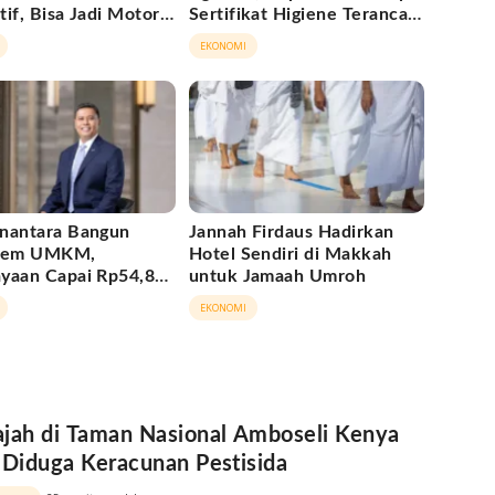
if, Bisa Jadi Motor
Sertifikat Higiene Terancam
i Daerah
Tutup Permanen
EKONOMI
nantara Bangun
Jannah Firdaus Hadirkan
stem UMKM,
Hotel Sendiri di Makkah
yaan Capai Rp54,80
untuk Jamaah Umroh
EKONOMI
jah di Taman Nasional Amboseli Kenya
 Diduga Keracunan Pestisida