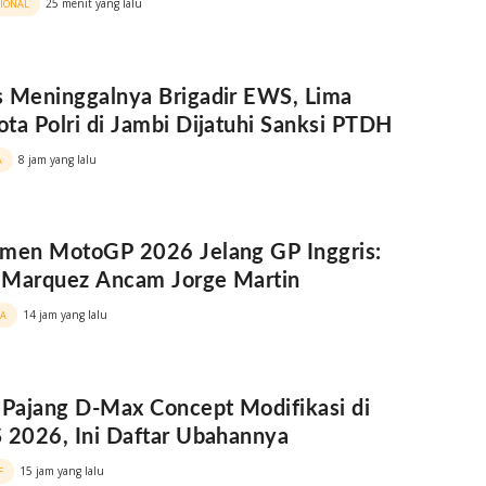
25 menit yang lalu
SIONAL
 Meninggalnya Brigadir EWS, Lima
ta Polri di Jambi Dijatuhi Sanksi PTDH
8 jam yang lalu
A
men MotoGP 2026 Jelang GP Inggris:
 Marquez Ancam Jorge Martin
14 jam yang lalu
A
 Pajang D-Max Concept Modifikasi di
 2026, Ini Daftar Ubahannya
15 jam yang lalu
F